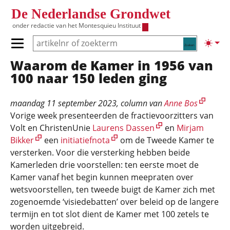
Overslaan en naar de inhoud gaan
De Nederlandse Grondwet
onder redactie van het
Montesquieu Instituut
Zoeken
Lichte
Primair menu tonen/verbergen
Waarom de Kamer in 1956 van
Hoofdnavigatie
100 naar 150 leden ging
maandag 11 september 2023
, column van
Anne Bos
Vorige week presenteerden de fractievoorzitters van
Volt en ChristenUnie
Laurens Dassen
en
Mirjam
Bikker
een
initiatiefnota
om de Tweede Kamer te
versterken. Voor die versterking hebben beide
Kamerleden drie voorstellen: ten eerste moet de
Kamer vanaf het begin kunnen meepraten over
wetsvoorstellen, ten tweede buigt de Kamer zich met
zogenoemde ‘visiedebatten’ over beleid op de langere
termijn en tot slot dient de Kamer met 100 zetels te
worden uitgebreid.