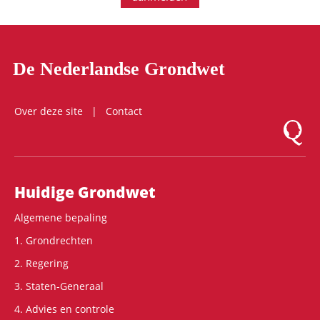
De Nederlandse Grondwet
Over deze site
Contact
Logo Mon
Hoofdnavigatie
Huidige Grondwet
Algemene bepaling
1. Grondrechten
2. Regering
3. Staten-Generaal
4. Advies en controle