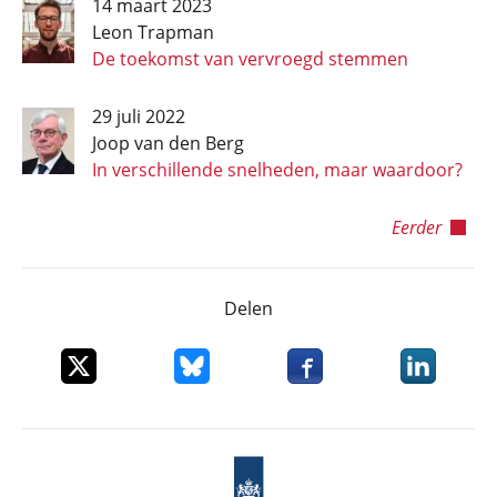
14 maart 2023
Leon Trapman
De toekomst van vervroegd stemmen
29 juli 2022
Joop van den Berg
In verschillende snelheden, maar waardoor?
Eerder
Delen
Deel dit item op X
Deel dit item op Bluesky
Deel dit item op Faceboo
Deel dit it