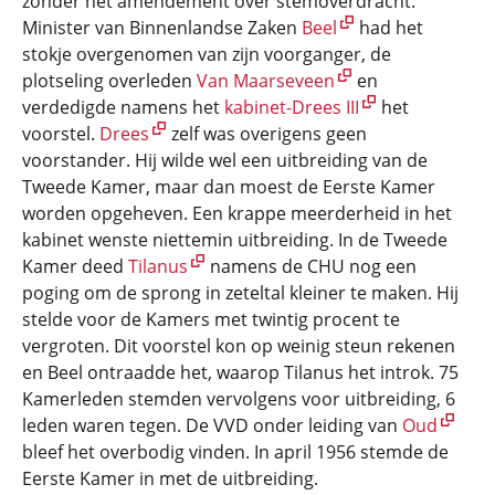
zonder het amendement over stemoverdracht.
Minister van Binnenlandse Zaken
Beel
had het
stokje overgenomen van zijn voorganger, de
plotseling overleden
Van Maarseveen
en
verdedigde namens het
kabinet-Drees III
het
voorstel.
Drees
zelf was overigens geen
voorstander. Hij wilde wel een uitbreiding van de
Tweede Kamer, maar dan moest de Eerste Kamer
worden opgeheven. Een krappe meerderheid in het
kabinet wenste niettemin uitbreiding. In de Tweede
Kamer deed
Tilanus
namens de CHU nog een
poging om de sprong in zeteltal kleiner te maken. Hij
stelde voor de Kamers met twintig procent te
vergroten. Dit voorstel kon op weinig steun rekenen
en Beel ontraadde het, waarop Tilanus het introk. 75
Kamerleden stemden vervolgens voor uitbreiding, 6
leden waren tegen. De VVD onder leiding van
Oud
bleef het overbodig vinden. In april 1956 stemde de
Eerste Kamer in met de uitbreiding.