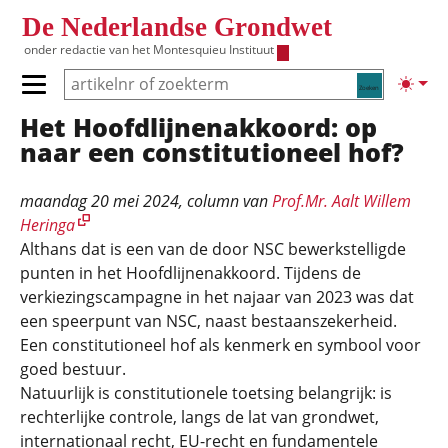
Overslaan en naar de inhoud gaan
De Nederlandse Grondwet
onder redactie van het
Montesquieu Instituut
Zoeken
Lichte
Primair menu tonen/verbergen
Het Hoofdlijnen­akkoord: op
Hoofdnavigatie
naar een constitutioneel hof?
maandag 20 mei 2024
, column van
Prof.Mr. Aalt Willem
Heringa
Althans dat is een van de door NSC bewerkstelligde
punten in het Hoofdlijnenakkoord. Tijdens de
verkiezingscampagne in het najaar van 2023 was dat
een speerpunt van NSC, naast bestaanszekerheid.
Een constitutioneel hof als kenmerk en symbool voor
goed bestuur.
Natuurlijk is constitutionele toetsing belangrijk: is
rechterlijke controle, langs de lat van grondwet,
internationaal recht, EU-recht en fundamentele