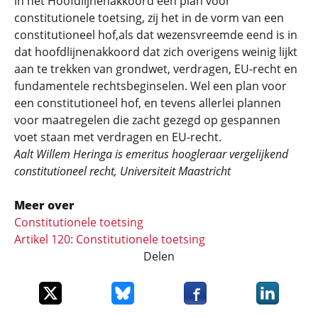
in het Hoofdlijnenakkoord een plan voor
constitutionele toetsing, zij het in de vorm van een
constitutioneel hof,als dat wezensvreemde eend is in
dat hoofdlijnenakkoord dat zich overigens weinig lijkt
aan te trekken van grondwet, verdragen, EU-recht en
fundamentele rechtsbeginselen. Wel een plan voor
een constitutioneel hof, en tevens allerlei plannen
voor maatregelen die zacht gezegd op gespannen
voet staan met verdragen en EU-recht.
Aalt Willem Heringa is emeritus hoogleraar vergelijkend
constitutioneel recht, Universiteit Maastricht
Meer over
Constitutionele toetsing
Artikel 120: Constitutionele toetsing
Delen
Deel dit item op X
Deel dit item op Bluesky
Deel dit item op Faceboo
Deel dit it