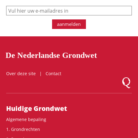
e-mail
aanmelden
De Nederlandse Grondwet
Over deze site
Contact
Logo Mon
Hoofdnavigatie
Huidige Grondwet
Algemene bepaling
1. Grondrechten