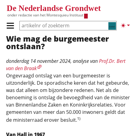
Overslaan en naar de inhoud gaan
De Nederlandse Grondwet
onder redactie van het
Montesquieu Instituut
Zoeken
Lichte
Primair menu tonen/verbergen
Wie mag de burgemeester
Hoofdnavigatie
ontslaan?
donderdag 14 november 2024
, analyse van
Prof.Dr. Bert
van den Braak
Ongevraagd ontslag van een burgemeester is
uitzonderlijk. De sporadische keren dat het gebeurde,
was dat alleen om bijzondere redenen. Net als de
benoeming is ontslag de bevoegdheid van de minister
van Binnenlandse Zaken en Koninkrijksrelaties. Voor
gemeenten van meer dan 50.000 inwoners geldt dat
1)
de ministerraad erover besluit.
Van Hall in 1967