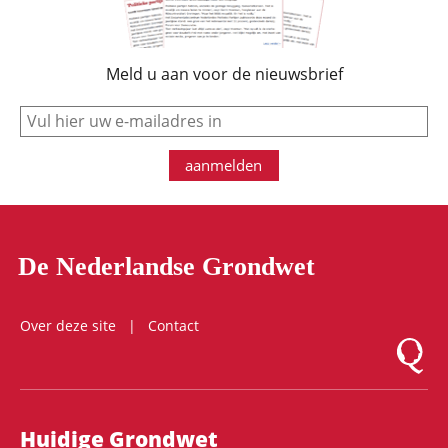
Meld u aan voor de nieuwsbrief
e-mail
aanmelden
De Nederlandse Grondwet
Over deze site
Contact
Logo Mon
Hoofdnavigatie
Huidige Grondwet