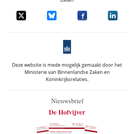
Deel dit item op X
Deel dit item op Bluesky
Deel dit item op Faceboo
Deel dit it
Deze website is mede mogelijk gemaakt door het
Ministerie van Binnenlandse Zaken en
Koninkrijksrelaties.
Nieuwsbrief
De Hofvijver