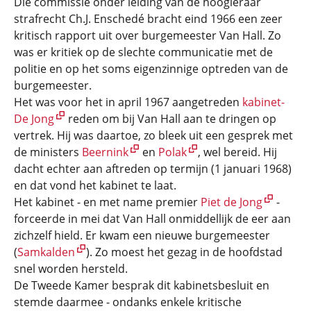
Die commissie onder leiding van de hoogleraar
strafrecht Ch.J. Enschedé bracht eind 1966 een zeer
kritisch rapport uit over burgemeester Van Hall. Zo
was er kritiek op de slechte communicatie met de
politie en op het soms eigenzinnige optreden van de
burgemeester.
Het was voor het in april 1967 aangetreden
kabinet-
De Jong
reden om bij Van Hall aan te dringen op
vertrek. Hij was daartoe, zo bleek uit een gesprek met
de ministers
Beernink
en
Polak
, wel bereid. Hij
dacht echter aan aftreden op termijn (1 januari 1968)
en dat vond het kabinet te laat.
Het kabinet - en met name premier
Piet de Jong
-
forceerde in mei dat Van Hall onmiddellijk de eer aan
zichzelf hield. Er kwam een nieuwe burgemeester
(
Samkalden
). Zo moest het gezag in de hoofdstad
snel worden hersteld.
De Tweede Kamer besprak dit kabinetsbesluit en
stemde daarmee - ondanks enkele kritische