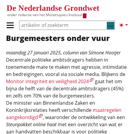
Overslaan en naar de inhoud gaan
De Nederlandse Grondwet
onder redactie van het
Montesquieu Instituut
Zoeken
Lichte
Primair menu tonen/verbergen
Burgemeesters onder vuur
Hoofdnavigatie
maandag 27 januari 2025
, column van
Simone Hooijer
Decentrale politieke ambtsdragers hebben in
toenemende mate te maken met agressie, intimidatie
en bedreigingen, vooral via sociale media. Blijkens de
Monitor integriteit en veiligheid 2024
gaat het om
bijna de helft van de decentrale ambtsdragers (45%)
en zelfs om 70% van de burgemeesters.
De minister van Binnenlandse Zaken en
Koninkrijksrelaties heeft verschillende
maatregelen
aangekondigd
, waaronder de ontwikkeling van een
Steunpakket online haat
met een overzicht van wat er
aan handvatten beschikbaar is voor politieke