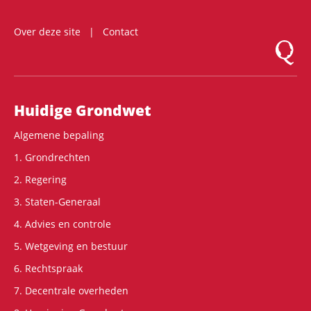
Over deze site
Contact
Logo Mon
Hoofdnavigatie
Huidige Grondwet
Algemene bepaling
1. Grondrechten
2. Regering
3. Staten-Generaal
4. Advies en controle
5. Wetgeving en bestuur
6. Rechtspraak
7. Decentrale overheden