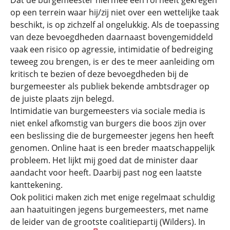
Dat de burgemeester hiermee een rol heeft gekregen
op een terrein waar hij/zij niet over een wettelijke taak
beschikt, is op zichzelf al ongelukkig. Als de toepassing
van deze bevoegdheden daarnaast bovengemiddeld
vaak een risico op agressie, intimidatie of bedreiging
teweeg zou brengen, is er des te meer aanleiding om
kritisch te bezien of deze bevoegdheden bij de
burgemeester als publiek bekende ambtsdrager op
de juiste plaats zijn belegd.
Intimidatie van burgemeesters via sociale media is
niet enkel afkomstig van burgers die boos zijn over
een beslissing die de burgemeester jegens hen heeft
genomen. Online haat is een breder maatschappelijk
probleem. Het lijkt mij goed dat de minister daar
aandacht voor heeft. Daarbij past nog een laatste
kanttekening.
Ook politici maken zich met enige regelmaat schuldig
aan haatuitingen jegens burgemeesters, met name
de leider van de grootste coalitiepartij (Wilders). In