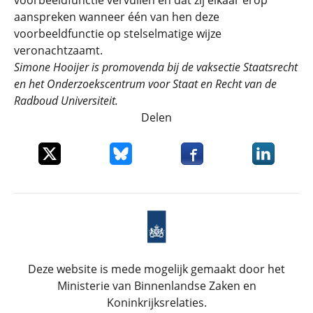
voorbeeldfunctie vervullen en dat zij elkaar erop
aanspreken wanneer één van hen deze
voorbeeldfunctie op stelselmatige wijze
veronachtzaamt.
Simone Hooijer is promovenda bij de vaksectie Staatsrecht
en het Onderzoekscentrum voor Staat en Recht van de
Radboud Universiteit.
Delen
Deel dit item op X
Deel dit item op Bluesky
Deel dit item op Faceboo
Deel dit it
Deze website is mede mogelijk gemaakt door het
Ministerie van Binnenlandse Zaken en
Koninkrijksrelaties.