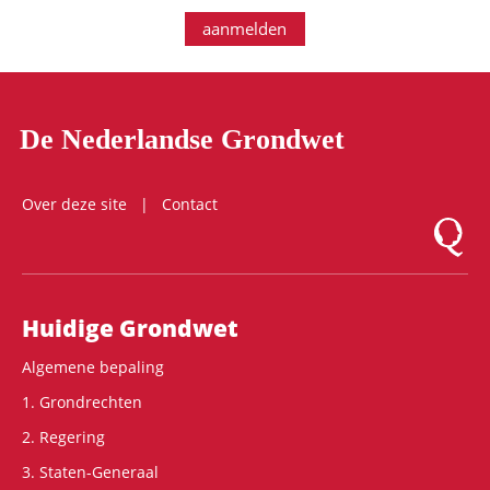
aanmelden
De Nederlandse Grondwet
Over deze site
Contact
Logo Mon
Hoofdnavigatie
Huidige Grondwet
Algemene bepaling
1. Grondrechten
2. Regering
3. Staten-Generaal