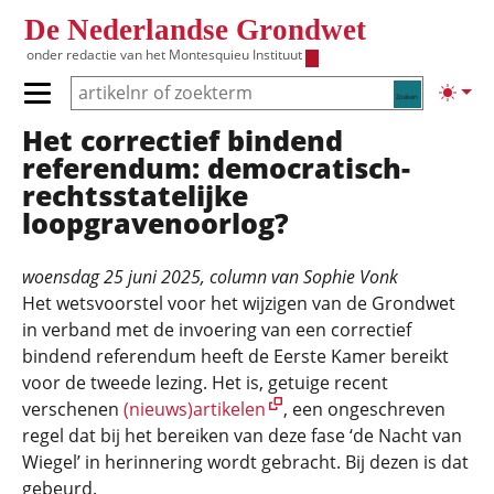
Overslaan en naar de inhoud gaan
De Nederlandse Grondwet
onder redactie van het
Montesquieu Instituut
Zoeken
Lichte
Primair menu tonen/verbergen
Het correctief bindend
Hoofdnavigatie
referendum: democratisch-
rechtsstatelijke
loopgravenoorlog?
woensdag 25 juni 2025
, column van
Sophie Vonk
Het wetsvoorstel voor het wijzigen van de Grondwet
in verband met de invoering van een correctief
bindend referendum heeft de Eerste Kamer bereikt
voor de tweede lezing. Het is, getuige recent
verschenen
(nieuws)artikelen
, een ongeschreven
regel dat bij het bereiken van deze fase ‘de Nacht van
Wiegel’ in herinnering wordt gebracht. Bij dezen is dat
gebeurd.