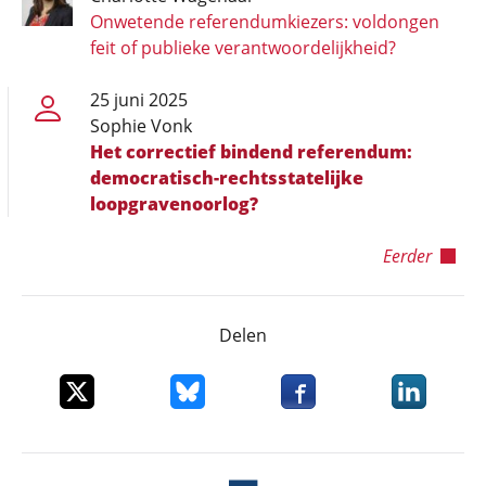
Onwetende referendumkiezers: voldongen
feit of publieke verantwoordelijkheid?
25 juni 2025
Sophie Vonk
Het correctief bindend referendum:
democratisch-rechtsstatelijke
loopgravenoorlog?
Eerder
Delen
Deel dit item op X
Deel dit item op Bluesky
Deel dit item op Faceboo
Deel dit it