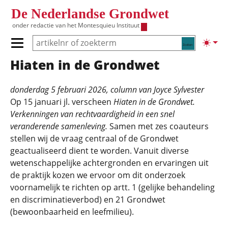
Overslaan en naar de inhoud gaan
De Nederlandse Grondwet
onder redactie van het
Montesquieu Instituut
Zoeken
Lichte
Primair menu tonen/verbergen
Hiaten in de Grondwet
Hoofdnavigatie
donderdag 5 februari 2026
, column van
Joyce Sylvester
Op 15 januari jl. verscheen
Hiaten in de Grondwet.
Verkenningen van rechtvaardigheid in een snel
veranderende samenleving.
Samen met zes coauteurs
stellen wij de vraag centraal of de Grondwet
geactualiseerd dient te worden. Vanuit diverse
wetenschappelijke achtergronden en ervaringen uit
de praktijk kozen we ervoor om dit onderzoek
voornamelijk te richten op artt. 1 (gelijke behandeling
en discriminatieverbod) en 21 Grondwet
(bewoonbaarheid en leefmilieu).