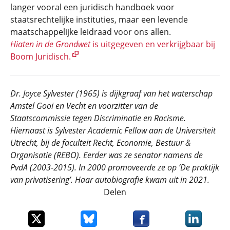
langer vooral een juridisch handboek voor
staatsrechtelijke instituties, maar een levende
maatschappelijke leidraad voor ons allen.
Hiaten in de Grondwet
is uitgegeven en verkrijgbaar bij
Boom Juridisch.
Dr. Joyce Sylvester (1965) is dijkgraaf van het waterschap
Amstel Gooi en Vecht en voorzitter van de
Staatscommissie tegen Discriminatie en Racisme.
Hiernaast is Sylvester Academic Fellow aan de Universiteit
Utrecht, bij de faculteit Recht, Economie, Bestuur &
Organisatie (REBO). Eerder was ze senator namens de
PvdA (2003-2015). In
2000 promoveerde ze op ‘De praktijk
van privatisering’. Haar autobiografie kwam uit in 2021.
Delen
Deel dit item op X
Deel dit item op Bluesky
Deel dit item op Faceboo
Deel dit it