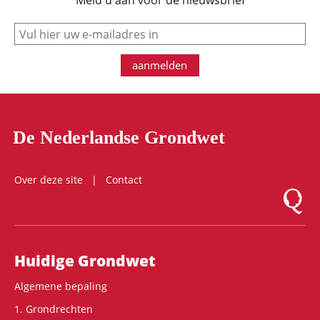
Meld u aan voor de nieuwsbrief
e-mail
aanmelden
De Nederlandse Grondwet
Over deze site
Contact
Logo Mon
Hoofdnavigatie
Huidige Grondwet
Algemene bepaling
1. Grondrechten