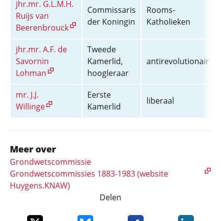
jhr.mr. G.L.M.H.
Commissaris
Rooms-
Ruijs van
der Koningin
Katholieken
Beerenbrouck
jhr.mr. A.F. de
Tweede
Savornin
Kamerlid,
antirevolutionair
Lohman
hoogleraar
mr. J.J.
Eerste
liberaal
Willinge
Kamerlid
Meer over
Grondwetscommissie
Grondwetscommissies 1883-1983 (website
Huygens.KNAW)
Delen
Deel dit item op X
Deel dit item op Bluesky
Deel dit item op Faceboo
Deel dit it