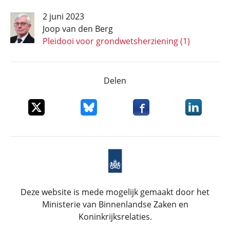
2 juni 2023
Joop van den Berg
Pleidooi voor grondwetsherziening (1)
Delen
Deel dit item op X
Deel dit item op Bluesky
Deel dit item op Faceboo
Deel dit it
Deze website is mede mogelijk gemaakt door het
Ministerie van Binnenlandse Zaken en
Koninkrijksrelaties.