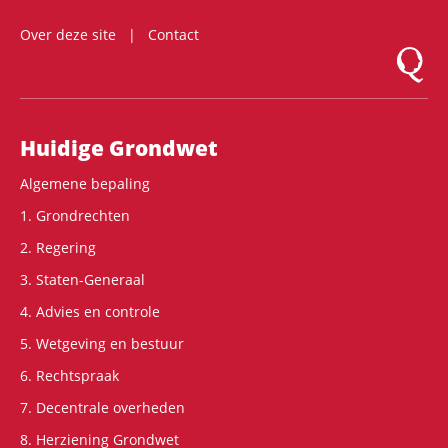
Over deze site
Contact
Logo Mon
Hoofdnavigatie
Huidige Grondwet
Algemene bepaling
1. Grondrechten
2. Regering
3. Staten-Generaal
4. Advies en controle
5. Wetgeving en bestuur
6. Rechtspraak
7. Decentrale overheden
8. Herziening Grondwet