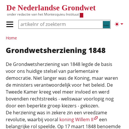
Overslaan en naar de inhoud gaan
De Nederlandse Grondwet
onder redactie van het
Montesquieu Instituut
Zoeken
Lichte
Primair menu tonen/verbergen
Hoofdnavigatie
Home
Grondwetsherziening 1848
De Grondwetsherziening van 1848 legde de basis
voor ons huidige stelsel van parlementaire
democratie. Niet langer was de Koning, maar waren
de ministers verantwoordelijk voor het beleid. De
Tweede Kamer kreeg veel meer invloed en werd
bovendien rechtstreeks - weliswaar voorlopig nog
door een beperkte groep kiezers - gekozen.
De herziening was in zekere zin een vreedzame
revolutie, waarbij vooral
koning Willem II
een
belangrijke rol speelde. Op 17 maart 1848 benoemde