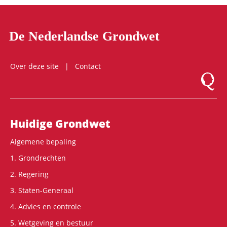
De Nederlandse Grondwet
Over deze site
Contact
Logo Mon
Hoofdnavigatie
Huidige Grondwet
Algemene bepaling
1. Grondrechten
2. Regering
3. Staten-Generaal
4. Advies en controle
5. Wetgeving en bestuur