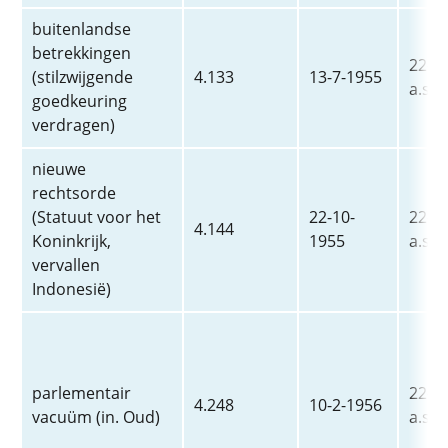
buitenlandse
betrekkingen
22-2-
(stilzwijgende
4.133
13-7-1955
a.s.
goedkeuring
verdragen)
nieuwe
rechtsorde
(Statuut voor het
22-10-
22-2-
4.144
Koninkrijk,
1955
a.s.
vervallen
Indonesië)
parlementair
22-2-
4.248
10-2-1956
vacuüm (in. Oud)
a.s.