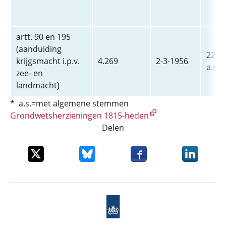
artt. 90 en 195
(aanduiding
22-2-
krijgsmacht i.p.v.
4.269
2-3-1956
a.s.
zee- en
landmacht)
* a.s.=met algemene stemmen
Grondwetsherzieningen 1815-heden
Delen
Deel dit item op X
Deel dit item op Bluesky
Deel dit item op Faceboo
Deel dit it