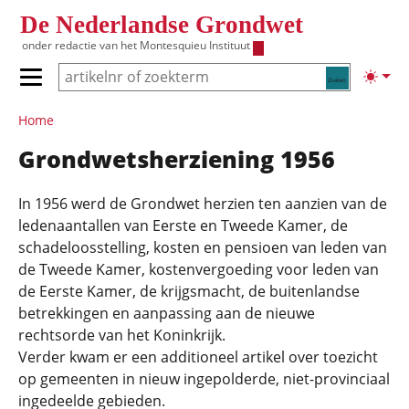
Overslaan en naar de inhoud gaan
De Nederlandse Grondwet
onder redactie van het
Montesquieu Instituut
Zoeken
Lichte
Primair menu tonen/verbergen
Hoofdnavigatie
Home
Grondwetsherziening 1956
In 1956 werd de Grondwet herzien ten aanzien van de
ledenaantallen van Eerste en Tweede Kamer, de
schadeloosstelling, kosten en pensioen van leden van
de Tweede Kamer, kostenvergoeding voor leden van
de Eerste Kamer, de krijgsmacht, de buitenlandse
betrekkingen en aanpassing aan de nieuwe
rechtsorde van het Koninkrijk.
Verder kwam er een additioneel artikel over toezicht
op gemeenten in nieuw ingepolderde, niet-provinciaal
ingedeelde gebieden.