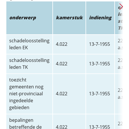
eers
lezi
onderwerp
kamerstuk
indiening
ste
TK*
schadeloosstelling
22-2-
4.022
13-7-1955
leden EK
a.s.
schadeloosstelling
22-2-
4.022
13-7-1955
leden TK
a.s.
toezicht
gemeenten nog
22-2-
niet-provinciaal
4.022
13-7-1955
a.s.
ingedeelde
gebieden
bepalingen
22-2-
betreffende de
4.022
13-7-1955