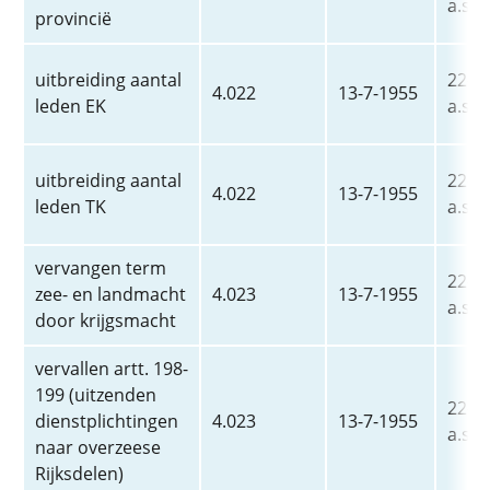
a.s.
provincië
uitbreiding aantal
22-2-
4.022
13-7-1955
leden EK
a.s.
uitbreiding aantal
22-2-
4.022
13-7-1955
leden TK
a.s.
vervangen term
22-2-
zee- en landmacht
4.023
13-7-1955
a.s.
door krijgsmacht
vervallen artt. 198-
199 (uitzenden
22-2-
dienstplichtingen
4.023
13-7-1955
a.s.
naar overzeese
Rijksdelen)