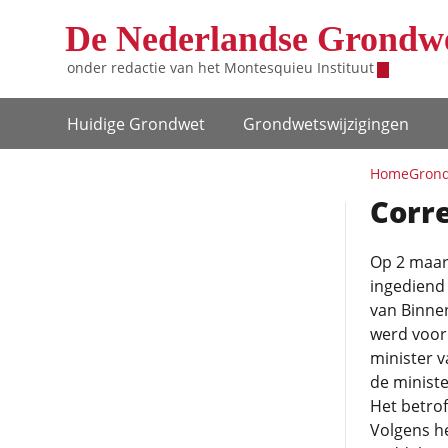
Overslaan en naar de inhoud gaan
De Nederlandse Grondw
onder redactie van het
Montesquieu Instituut
Hoofdnavigatie
Huidige Grondwet
Grondwets­wijzigingen
Home
Grond
Corre
Op 2 maar
ingediend
van Binnen
werd voor
minister v
de minist
Het betrof
Volgens he