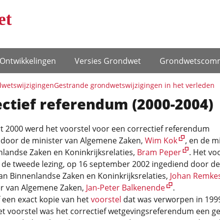
et
Ontwikke­lingen
Versies Grondwet
Grondwets­comm
wets­wijzigingen
Gestrande grondwetswijzigingen in het verleden
ctief referendum (2000-2004)
t 2000 werd het voorstel voor een correctief referendum
 door de minister van Algemene Zaken,
Wim Kok
, en de m
landse Zaken en Koninkrijksrelaties,
Bram Peper
. Het vo
 de tweede lezing, op 16 september 2002 ingediend door de
an Binnenlandse Zaken en Koninkrijksrelaties,
Johan Remke
er van Algemene Zaken,
Jan-Peter Balkenende
.
 een exact kopie van het
voorstel
dat was verworpen in 199
t voorstel was het correctief wetgevingsreferendum een ge