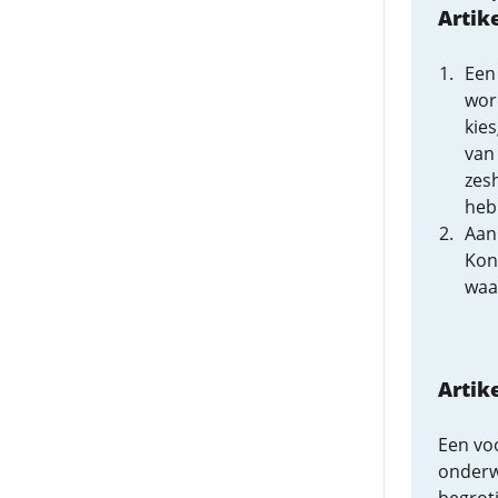
Artik
Een
wor
kie
van
zes
heb
Aan
Kon
waa
Artik
Een vo
onderwo