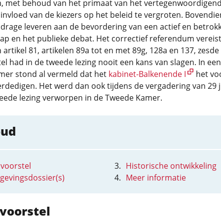
, met behoud van het primaat van het vertegenwoordigen
e invloed van de kiezers op het beleid te vergroten. Bovendi
jdrage leveren aan de bevordering van een actief en betrok
p en het publieke debat. Het correctief referendum vereis
n artikel 81, artikelen 89a tot en met 89g, 128a en 137, zesde 
el had in de tweede lezing nooit een kans van slagen. In een
mer stond al vermeld dat het
kabinet-Balkenende I
het voo
erdedigen. Het werd dan ook tijdens de vergadering van 29 j
weede lezing verworpen in de Tweede Kamer.
oud
 voorstel
Historische ontwikkeling
gevingsdossier(s)
Meer informatie
 voorstel