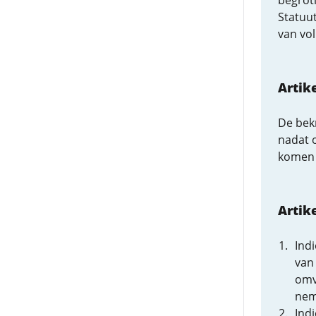
begroti
Statuut
van vol
Artik
De bekr
nadat o
komen 
Artik
Ind
van
omv
nem
Ind