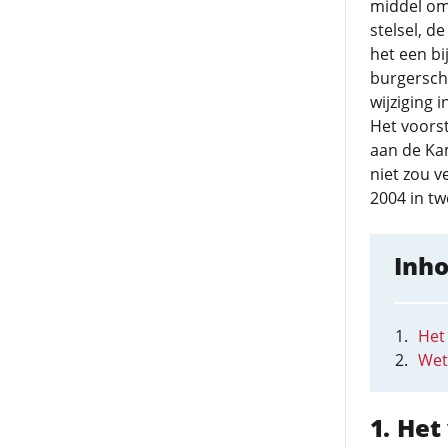
middel om
stelsel, d
het een bi
burgerscha
wijziging i
Het voorst
aan de Ka
niet zou v
2004 in t
Inh
Het
Wet
Het