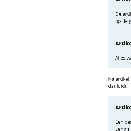
De arti
op de 
Artik
Alles w
Na artike
dat luidt:
Artik
Een bes
genomen