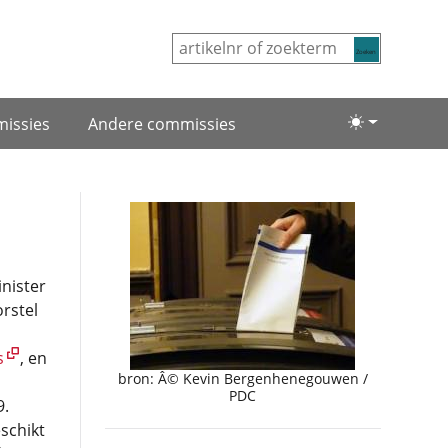
Zoeken
issies
Andere commissies
Lichte/donke
inister
orstel
s
, en
bron: Â© Kevin Bergenhenegouwen /
PDC
9.
schikt