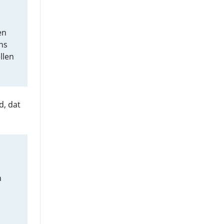
en
ns
llen
d, dat
n