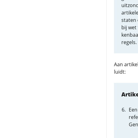
uitzon
artikel
staten
bij wet
kenbaar
regels.
Aan artik
luidt:
Artik
Een
ref
Gen