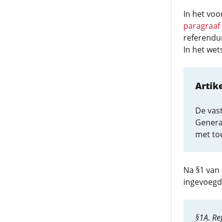
In het voo
paragraaf
referendum
In het wet
Artik
De vast
Genera
met to
Na §1 van
ingevoegd,
§1A. R