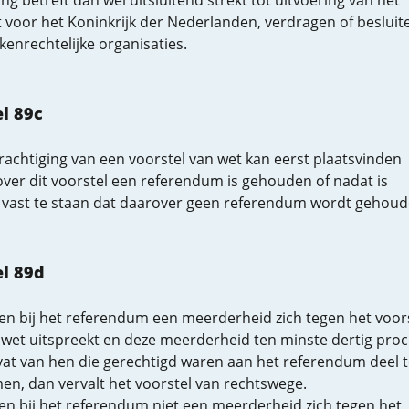
ng betreft dan wel uitsluitend strekt tot uitvoering van het
 voor het Koninkrijk der Nederlanden, verdragen of besluit
kenrechtelijke organisaties.
el 89c
achtiging van een voorstel van wet kan eerst plaatsvinden
ver dit voorstel een referendum is gehouden of nadat is
vast te staan dat daarover geen referendum wordt gehoud
el 89d
ien bij het referendum een meerderheid zich tegen het voor
 wet uitspreekt en deze meerderheid ten minste dertig proc
at van hen die gerechtigd waren aan het referendum deel t
en, dan vervalt het voorstel van rechtswege.
ien bij het referendum niet een meerderheid zich tegen het