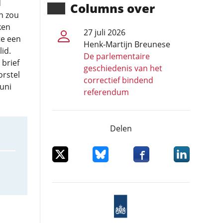
d
Columns over
en zou
ken
27 juli 2026
te een
Henk-Martijn Breunese
lid.
De parlementaire
 brief
geschiedenis van het
rstel
correctief bindend
uni
referendum
Delen
Deel dit item op X
Deel dit item op Bluesky
Deel dit item op Facebo
Deel dit item