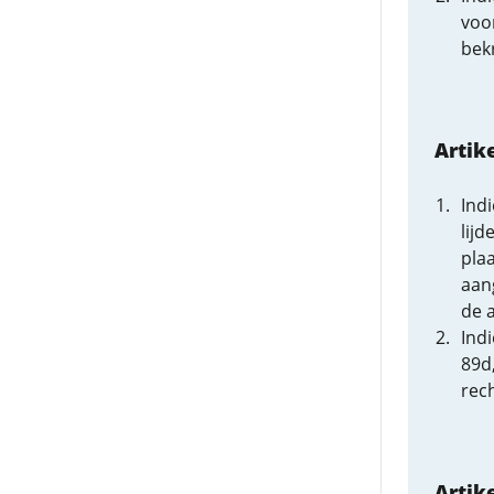
voor
bek
Artik
Indi
lijd
pla
aan
de 
Indi
89d,
rec
Artike