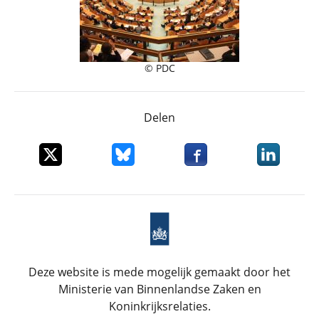
© PDC
Delen
Deel dit item op X
Deel dit item op Bluesky
Deel dit item op Faceboo
Deel dit it
Deze website is mede mogelijk gemaakt door het
Ministerie van Binnenlandse Zaken en
Koninkrijksrelaties.