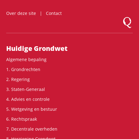
Over deze site
Contact
Logo Mon
Hoofdnavigatie
Huidige Grondwet
Algemene bepaling
1. Grondrechten
2. Regering
3. Staten-Generaal
4. Advies en controle
5. Wetgeving en bestuur
6. Rechtspraak
7. Decentrale overheden
8. Herziening Grondwet