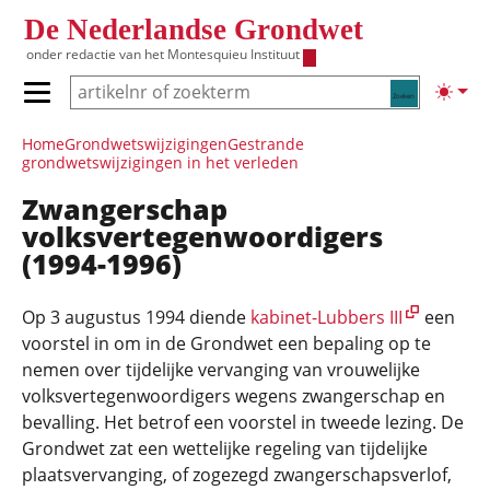
Overslaan en naar de inhoud gaan
De Nederlandse Grondwet
onder redactie van het
Montesquieu Instituut
Zoeken
Lichte
Primair menu tonen/verbergen
Hoofdnavigatie
Home
Grondwets­wijzigingen
Gestrande
grondwetswijzigingen in het verleden
Zwangerschap
volksvertegenwoordigers
(1994-1996)
Op 3 augustus 1994 diende
kabinet-Lubbers III
een
voorstel in om in de Grondwet een bepaling op te
nemen over tijdelijke vervanging van vrouwelijke
volksvertegenwoordigers wegens zwangerschap en
bevalling. Het betrof een voorstel in tweede lezing. De
Grondwet zat een wettelijke regeling van tijdelijke
plaatsvervanging, of zogezegd zwangerschapsverlof,