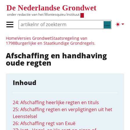
Overslaan en naar de inhoud gaan
De Nederlandse Grondwet
onder redactie van het
Montesquieu Instituut
Zoeken
Lichte
Primair menu tonen/verbergen
Hoofdnavigatie
Home
Versies Grondwet
Staatsregeling van
1798
Burgerlijke en Staatkundige Grondregels.
Afschaffing en handhaving
oude regten
Inhoud
24: Afschaffing heerlijke regten en tituls
25: Afschaffing regten en verpligtingen uit het
Leenstelsel
26: Afschaffing regt van Exuë