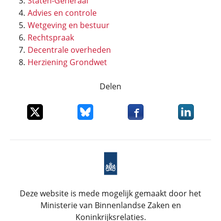
Staten-Generaal
Advies en controle
Wetgeving en bestuur
Rechtspraak
Decentrale overheden
Herziening Grondwet
Delen
Deel dit item op X
Deel dit item op Bluesky
Deel dit item op Faceboo
Deel dit it
Deze website is mede mogelijk gemaakt door het
Ministerie van Binnenlandse Zaken en
Koninkrijksrelaties.