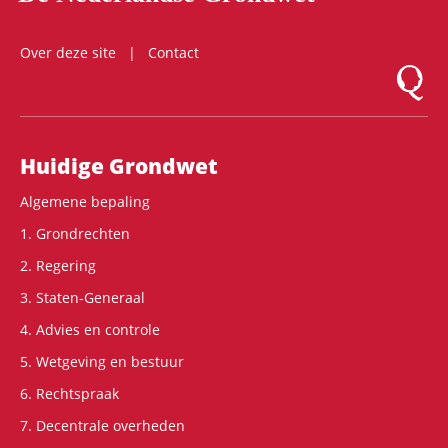
Over deze site
Contact
Logo Mon
Hoofdnavigatie
Huidige Grondwet
Algemene bepaling
1. Grondrechten
2. Regering
3. Staten-Generaal
4. Advies en controle
5. Wetgeving en bestuur
6. Rechtspraak
7. Decentrale overheden