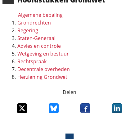
Algemene bepaling
Grondrechten
Regering
Staten-Generaal
Advies en controle
Wetgeving en bestuur
Rechtspraak
Decentrale overheden
Herziening Grondwet
Delen
Deel dit item op X
Deel dit item op Bluesky
Deel dit item op Faceboo
Deel dit it