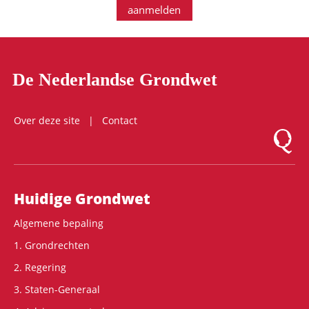
aanmelden
De Nederlandse Grondwet
Over deze site
Contact
Logo Mon
Hoofdnavigatie
Huidige Grondwet
Algemene bepaling
1. Grondrechten
2. Regering
3. Staten-Generaal