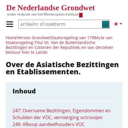
Overslaan en naar de inhoud gaan
De Nederlandse Grondwet
onder redactie van het
Montesquieu Instituut
Zoeken
Lichte
Primair menu tonen/verbergen
Hoofdnavigatie
Home
Versies Grondwet
Staatsregeling van 1798
Acte van
Staatsregeling.
Titul VII. Van de Buitenlandsche
Bezittingen en Coloniën der Republiek, en van derzelver
bestuur hier te Lande
Over de Asiatische Bezittingen
en Etablissementen.
Inhoud
247: Overname Bezittingen, Eigendommen en
Schulden der VOC, vernietiging octrooijen
248: Afkoop aandeelhouders VOC