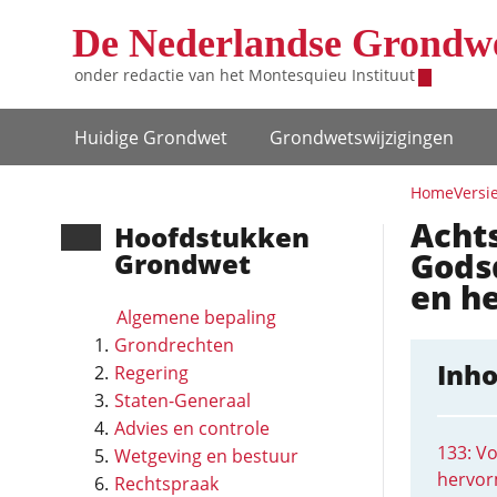
Overslaan en naar de inhoud gaan
De Nederlandse Grondw
onder redactie van het
Montesquieu Instituut
Hoofdnavigatie
Huidige Grondwet
Grondwets­wijzigingen
Home
Versi
Acht
Hoofd­stukken
Gods
Grondwet
en h
Algemene bepaling
Grondrechten
Inh
Regering
Staten-Generaal
Advies en controle
133: Vo
Wetgeving en bestuur
hervor
Rechtspraak