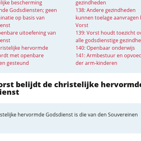
elijke bescherming
gezindheden
nde Godsdiensten; geen
138: Andere gezindheden
inatie op basis van
kunnen toelage aanvragen b
enst
Vorst
penbare uitoefening van
139: Vorst houdt toezicht o
enst
alle godsdienstige gezindh
ristelijke hervormde
140: Openbaar onderwijs
ordt met openbare
141: Armbestuur en opvoe
en gesteund
der arm-kinderen
orst belijdt de christelijke hervormd
ienst
istelijke hervormde Godsdienst is die van den Souvereinen