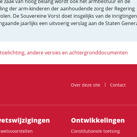
ne zaak van hoog belang wordt ook het armbestuur en de
ing der arm-kinderen der aanhoudende zorg der Regering
len. De Souvereine Vorst doet insgelijks van de inrigtingen
gaande jaarlijks een uitvoerig verslag aan de Staten Gener
 toelichting, andere versies en achtergronddocumenten
Over deze site
Contact
ts­wijzigingen
Ontwikke­lingen
wetsvoorstellen
Constitutionele toetsing