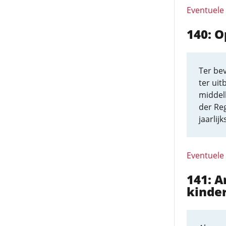
Eventuele
140: 
Ter bev
ter uit
middel
der Reg
jaarlij
Eventuele
141: 
kinde