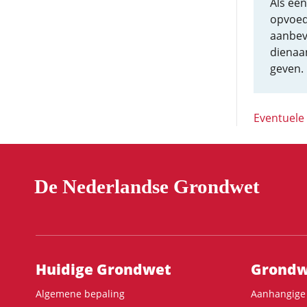
Als ee
opvoed
aanbevo
dienaan
geven.
Eventuele
De Nederlandse Grondwet
Hoofdnavigatie
Huidige Grondwet
Grondwe
Algemene bepaling
Aanhangige 