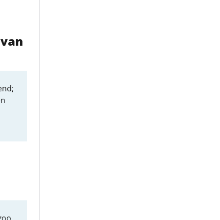
 van
end;
en
zoo