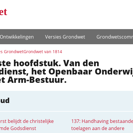
et
Ontwikke­lingen
Versies Grondwet
Grondwets­comm
es Grondwet
Grondwet van 1814
ste hoofdstuk. Van den
dienst, het Openbaar Onderwi
et Arm-Bestuur.
oud
rst belijdt de christelijke
137: Handhaving bestaand
mde Godsdienst
toelagen aan de andere