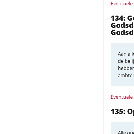
Eventuele
134: 
Godsdi
Godsd
Aan al
de beli
hebben
ambten
Eventuele
135: 
Alle o