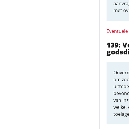
aanvrag
met ov
Eventuele
139: V
godsd
Onverm
om zoo
uitteoe
bevond
van inz
welke, 
toelage