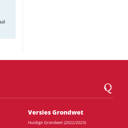
aal
Logo Montesqu
Versies Grondwet
Huidige Grondwet (2022/2023)