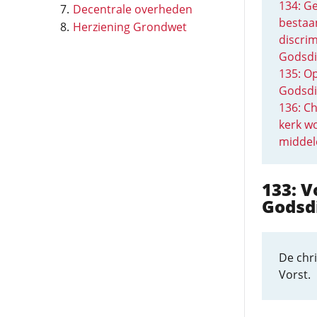
134: G
Decentrale overheden
bestaa
Herziening Grondwet
discrim
Godsdi
135: O
Godsdi
136: Ch
kerk w
middel
133: V
Godsd
De chr
Vorst.