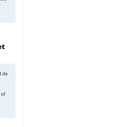
et
d de
 of