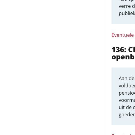
verre 
publiek
Eventuele
136: C
openb
Aan de 
voldoen
pensio
voormaa
uit de 
goedere