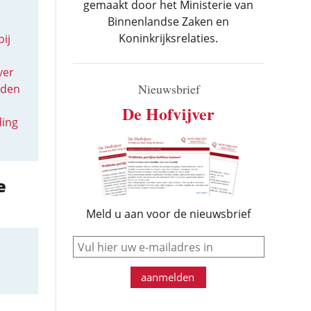
gemaakt door het Ministerie van
Binnenlandse Zaken en
Koninkrijksrelaties.
ij
ver
Nieuwsbrief
eden
De Hofvijver
ding
e
Meld u aan voor de nieuwsbrief
e-mail
aanmelden