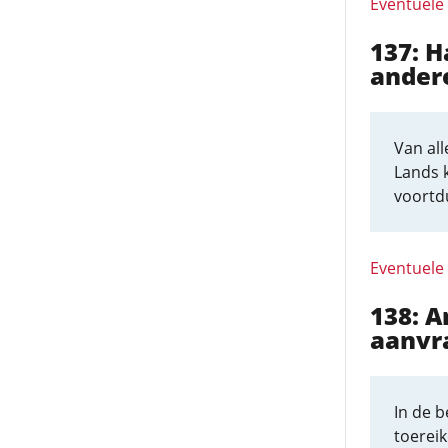
Eventuele
137: 
ander
Van all
Lands k
voortd
Eventuele
138: 
aanvra
In de b
toerei