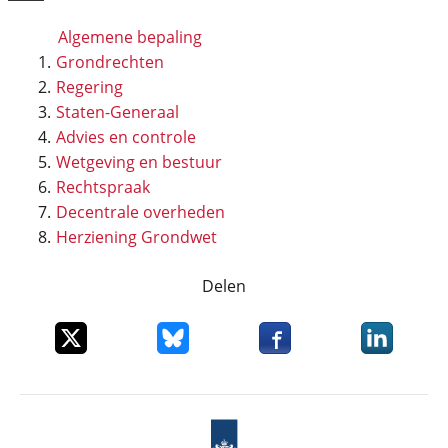
Algemene bepaling
Grondrechten
Regering
Staten-Generaal
Advies en controle
Wetgeving en bestuur
Rechtspraak
Decentrale overheden
Herziening Grondwet
Delen
Deel dit item op X
Deel dit item op Bluesky
Deel dit item op Faceboo
Deel dit it