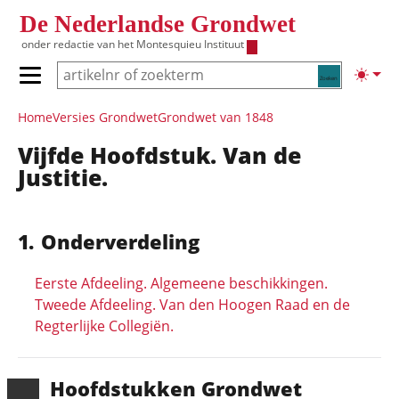
Overslaan en naar de inhoud gaan
De Nederlandse Grondwet
onder redactie van het
Montesquieu Instituut
Zoeken
Lichte
Primair menu tonen/verbergen
Hoofdnavigatie
Home
Versies Grondwet
Grondwet van 1848
Vijfde Hoofdstuk. Van de
Justitie.
Onderverdeling
Eerste Afdeeling. Algemeene beschikkingen.
Tweede Afdeeling. Van den Hoogen Raad en de
Regterlijke Collegiën.
Hoofd­stukken Grondwet