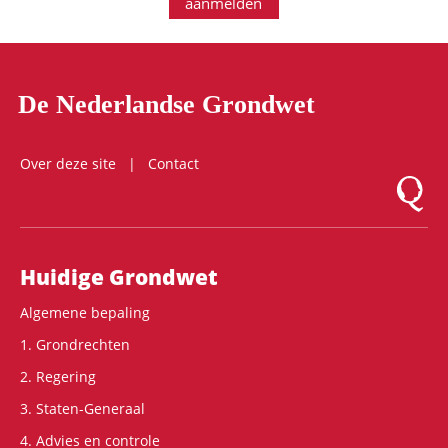
aanmelden
De Nederlandse Grondwet
Over deze site
Contact
Logo Mon
Hoofdnavigatie
Huidige Grondwet
Algemene bepaling
1. Grondrechten
2. Regering
3. Staten-Generaal
4. Advies en controle