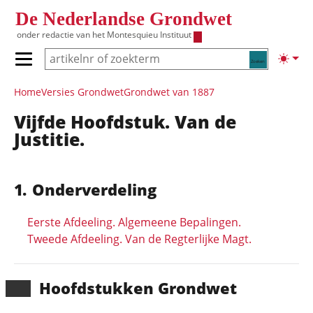
Overslaan en naar de inhoud gaan
De Nederlandse Grondwet
onder redactie van het
Montesquieu Instituut
Zoeken
Lichte
Primair menu tonen/verbergen
Hoofdnavigatie
Home
Versies Grondwet
Grondwet van 1887
Vijfde Hoofdstuk. Van de
Justitie.
Onderverdeling
Eerste Afdeeling. Algemeene Bepalingen.
Tweede Afdeeling. Van de Regterlijke Magt.
Hoofd­stukken Grondwet