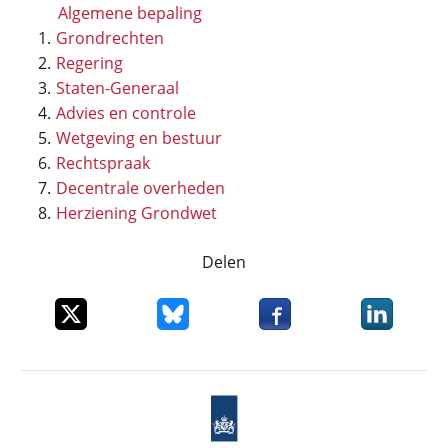
Algemene bepaling
Grondrechten
Regering
Staten-Generaal
Advies en controle
Wetgeving en bestuur
Rechtspraak
Decentrale overheden
Herziening Grondwet
Delen
Deel dit item op X
Deel dit item op Bluesky
Deel dit item op Faceboo
Deel dit it