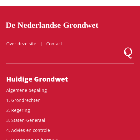
De Nederlandse Grondwet
Over deze site
Contact
Logo Mon
Hoofdnavigatie
Huidige Grondwet
Algemene bepaling
1. Grondrechten
2. Regering
3. Staten-Generaal
4. Advies en controle