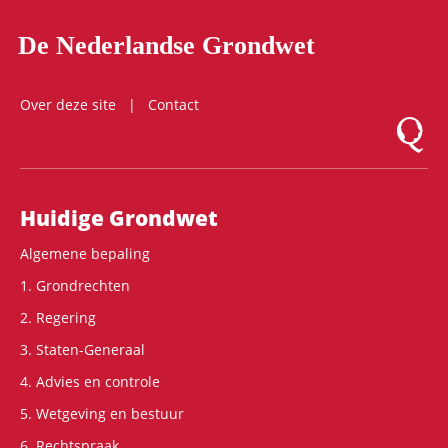
De Nederlandse Grondwet
Over deze site
Contact
Logo Mon
Hoofdnavigatie
Huidige Grondwet
Algemene bepaling
1. Grondrechten
2. Regering
3. Staten-Generaal
4. Advies en controle
5. Wetgeving en bestuur
6. Rechtspraak