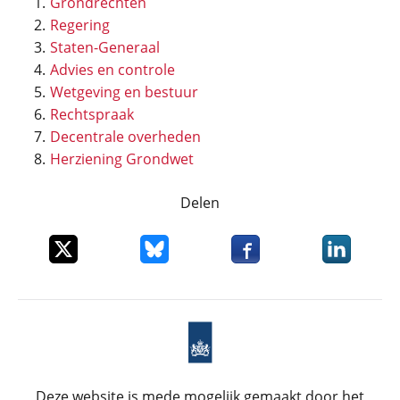
Grondrechten
Regering
Staten-Generaal
Advies en controle
Wetgeving en bestuur
Rechtspraak
Decentrale overheden
Herziening Grondwet
Delen
Deel dit item op X
Deel dit item op Bluesky
Deel dit item op Faceboo
Deel dit it
Deze website is mede mogelijk gemaakt door het