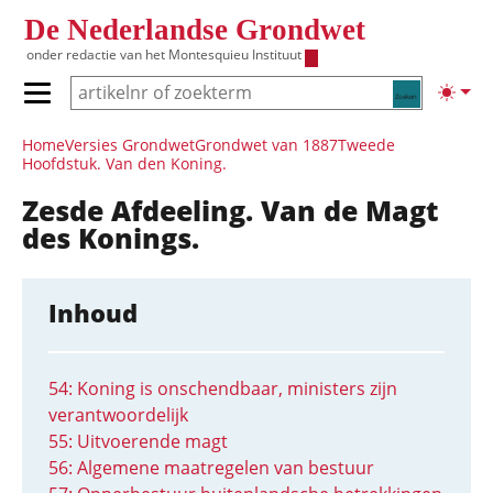
Overslaan en naar de inhoud gaan
De Nederlandse Grondwet
onder redactie van het
Montesquieu Instituut
Zoeken
Lichte
Primair menu tonen/verbergen
Hoofdnavigatie
Home
Versies Grondwet
Grondwet van 1887
Tweede
Hoofdstuk. Van den Koning.
Zesde Afdeeling. Van de Magt
des Konings.
Inhoud
54: Koning is onschendbaar, ministers zijn
verantwoordelijk
55: Uitvoerende magt
56: Algemene maatregelen van bestuur