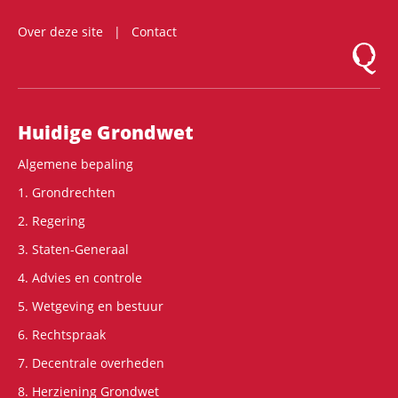
Over deze site
Contact
Logo Mon
Hoofdnavigatie
Huidige Grondwet
Algemene bepaling
1. Grondrechten
2. Regering
3. Staten-Generaal
4. Advies en controle
5. Wetgeving en bestuur
6. Rechtspraak
7. Decentrale overheden
8. Herziening Grondwet