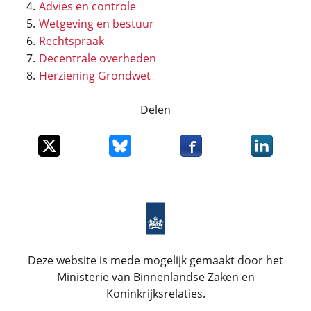
Advies en controle
Wetgeving en bestuur
Rechtspraak
Decentrale overheden
Herziening Grondwet
Delen
Deel dit item op X
Deel dit item op Bluesky
Deel dit item op Faceboo
Deel dit it
Deze website is mede mogelijk gemaakt door het
Ministerie van Binnenlandse Zaken en
Koninkrijksrelaties.