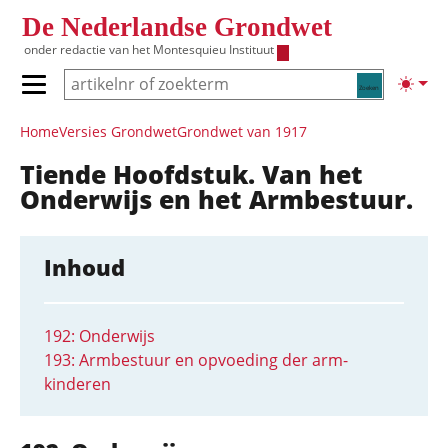
Overslaan en naar de inhoud gaan
De Nederlandse Grondwet
onder redactie van het
Montesquieu Instituut
Zoeken
Lichte
Primair menu tonen/verbergen
Hoofdnavigatie
Home
Versies Grondwet
Grondwet van 1917
Tiende Hoofdstuk. Van het
Onderwijs en het Armbestuur.
Inhoud
192: Onderwijs
193: Armbestuur en opvoeding der arm-
kinderen