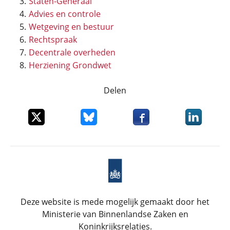
Staten-Generaal
Advies en controle
Wetgeving en bestuur
Rechtspraak
Decentrale overheden
Herziening Grondwet
Delen
Deel dit item op X
Deel dit item op Bluesky
Deel dit item op Faceboo
Deel dit it
Deze website is mede mogelijk gemaakt door het
Ministerie van Binnenlandse Zaken en
Koninkrijksrelaties.