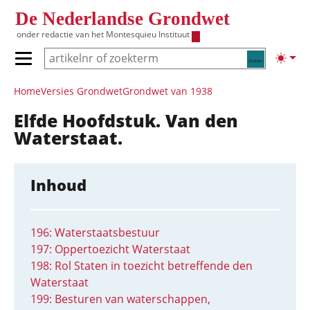
Overslaan en naar de inhoud gaan
De Nederlandse Grondwet
onder redactie van het
Montesquieu Instituut
Zoeken
Lichte
Primair menu tonen/verbergen
Hoofdnavigatie
Home
Versies Grondwet
Grondwet van 1938
Elfde Hoofdstuk. Van den
Waterstaat.
Inhoud
196: Waterstaatsbestuur
197: Oppertoezicht Waterstaat
198: Rol Staten in toezicht betreffende den
Waterstaat
199: Besturen van waterschappen,