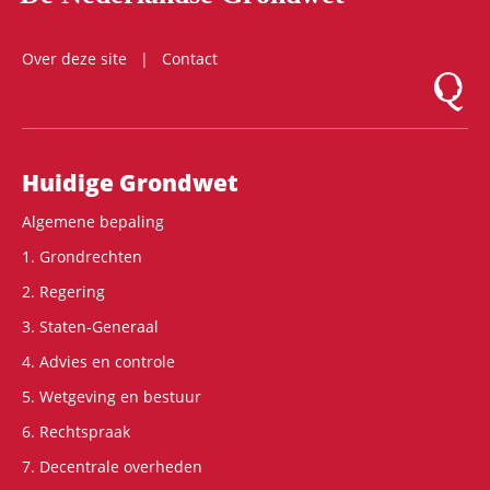
Over deze site
Contact
Logo Mon
Hoofdnavigatie
Huidige Grondwet
Algemene bepaling
1. Grondrechten
2. Regering
3. Staten-Generaal
4. Advies en controle
5. Wetgeving en bestuur
6. Rechtspraak
7. Decentrale overheden