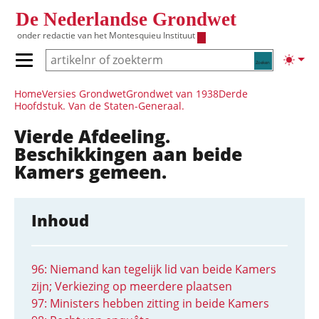
Overslaan en naar de inhoud gaan
De Nederlandse Grondwet
onder redactie van het
Montesquieu Instituut
Zoeken
Lichte
Primair menu tonen/verbergen
Hoofdnavigatie
Home
Versies Grondwet
Grondwet van 1938
Derde
Hoofdstuk. Van de Staten-Generaal.
Vierde Afdeeling.
Beschikkingen aan beide
Kamers gemeen.
Inhoud
96: Niemand kan tegelijk lid van beide Kamers
zijn; Verkiezing op meerdere plaatsen
97: Ministers hebben zitting in beide Kamers