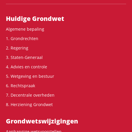
Hoofdnavigatie
Huidige Grondwet
Algemene bepaling
1. Grondrechten
2. Regering
3. Staten-Generaal
4. Advies en controle
5. Wetgeving en bestuur
6. Rechtspraak
7. Decentrale overheden
8. Herziening Grondwet
Grondwets­wijzigingen
Aanhangige wetsvoorstellen