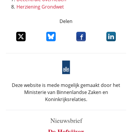
Herziening Grondwet
Delen
Deel dit item op X
Deel dit item op Bluesky
Deel dit item op Faceboo
Deel dit it
Deze website is mede mogelijk gemaakt door het
Ministerie van Binnenlandse Zaken en
Koninkrijksrelaties.
Nieuwsbrief
De Hofvijver