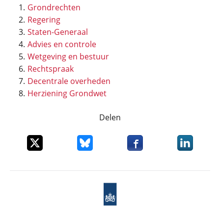
Grondrechten
Regering
Staten-Generaal
Advies en controle
Wetgeving en bestuur
Rechtspraak
Decentrale overheden
Herziening Grondwet
Delen
Deel dit item op X
Deel dit item op Bluesky
Deel dit item op Faceboo
Deel dit it