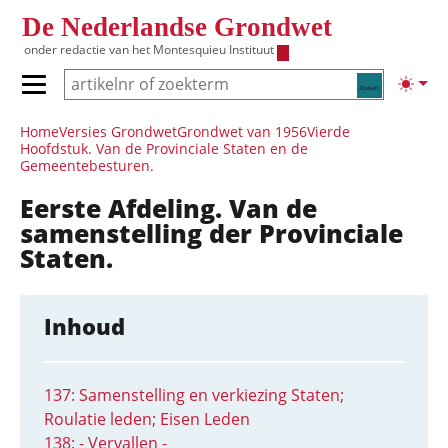
Overslaan en naar de inhoud gaan
De Nederlandse Grondwet
onder redactie van het
Montesquieu Instituut
Zoeken
Lichte
Primair menu tonen/verbergen
Hoofdnavigatie
Home
Versies Grondwet
Grondwet van 1956
Vierde
Hoofdstuk. Van de Provinciale Staten en de
Gemeentebesturen.
Eerste Afdeling. Van de
samenstelling der Provinciale
Staten.
Inhoud
137: Samenstelling en verkiezing Staten;
Roulatie leden; Eisen Leden
138: - Vervallen -