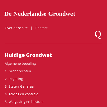
De Nederlandse Grondwet
Over deze site
Contact
Logo Mon
Hoofdnavigatie
Huidige Grondwet
Algemene bepaling
1. Grondrechten
2. Regering
3. Staten-Generaal
4. Advies en controle
5. Wetgeving en bestuur