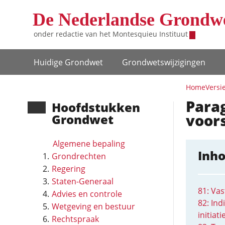
Overslaan en naar de inhoud gaan
De Nederlandse Grondw
onder redactie van het
Montesquieu Instituut
Hoofdnavigatie
Huidige Grondwet
Grondwets­wijzigingen
Home
Versi
Para
Hoofd­stukken
voors
Grondwet
Algemene bepaling
Inh
Grondrechten
Regering
Staten-Generaal
81: Vas
Advies en controle
82: Ind
Wetgeving en bestuur
initiati
Rechtspraak