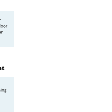
n
door
an
nt
ing,
n