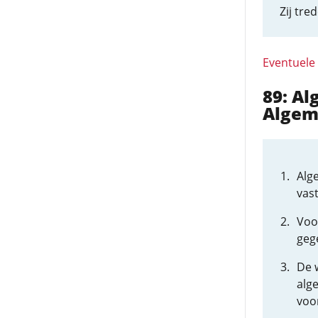
Zij tre
Eventuele
89: A
Algem
Alg
vast
Voo
geg
De 
alg
voo