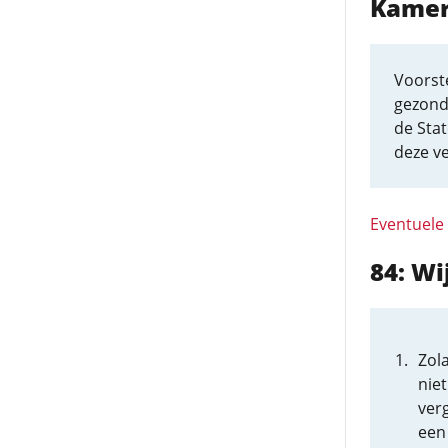
Kamer
Voorst
gezond
de Sta
deze v
Eventuele
84: W
Zol
nie
ver
een