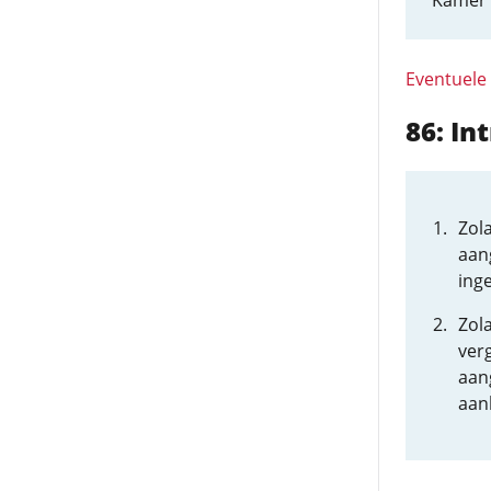
Kamer 
Eventuele
86: In
Zol
aan
ing
Zol
verg
aan
aan