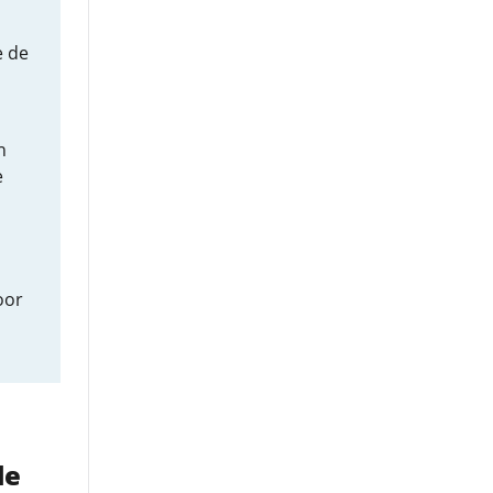
e de
n
e
oor
de