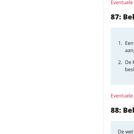
Eventuele
87: Be
Een
aan
De 
besl
Eventuele
88: B
De wet