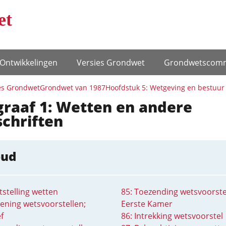
et
Ontwikke­lingen
Versies Grondwet
Grondwets­comm
es Grondwet
Grondwet van 1987
Hoofdstuk 5: Wetgeving en bestuur
graaf 1: Wetten en andere
chriften
oud
tstelling wetten
85: Toezending wetsvoorste
iening wetsvoorstellen;
Eerste Kamer
ef
86: Intrekking wetsvoorstel