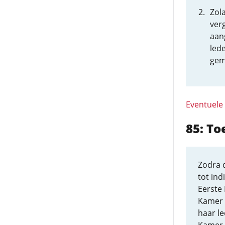
Zol
verg
aan
lede
gem
Eventuele
85: To
Zodra 
tot ind
Eerste
Kamer 
haar l