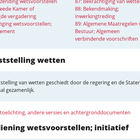
ezending wetsvoorstellen
87: Bekrachtiging van wette
eede Kamer of
88: Bekendmaking;
gde vergadering
inwerkingtreding
ziging wetsvoorstellen;
89: Algemene Maatregelen 
ement
Bestuur; Algemeen
verbindende voorschriften
ststelling wetten
stelling van wetten geschiedt door de regering en de Staten
al gezamenlijk.
 toelichting, andere versies en achtergronddocumenten
diening wetsvoorstellen; initiatief