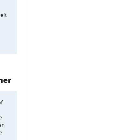
eft
mer
f
e
an
e