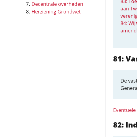
83: To
Decentrale overheden
aan Tw
Herziening Grondwet
vereni
84: Wij
amend
81: Va
De vast
Genera
Eventuele
82: In