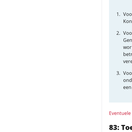
Voo
Kon
Voo
Gen
wor
bet
ver
Voo
ond
een
Eventuele
83: T