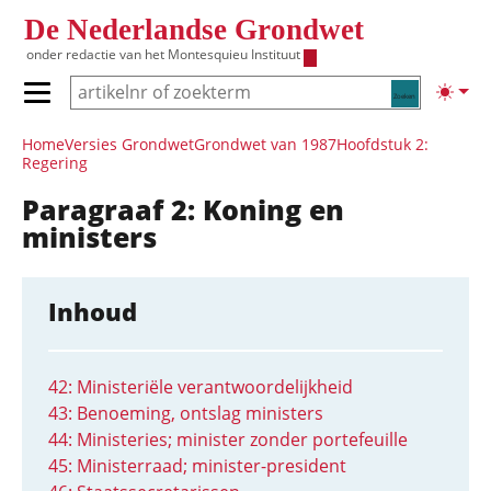
Overslaan en naar de inhoud gaan
De Nederlandse Grondwet
onder redactie van het
Montesquieu Instituut
Zoeken
Lichte
Primair menu tonen/verbergen
Hoofdnavigatie
Home
Versies Grondwet
Grondwet van 1987
Hoofdstuk 2:
Regering
Paragraaf 2: Koning en
ministers
Inhoud
42: Ministeriële verantwoordelijkheid
43: Benoeming, ontslag ministers
44: Ministeries; minister zonder portefeuille
45: Ministerraad; minister-president