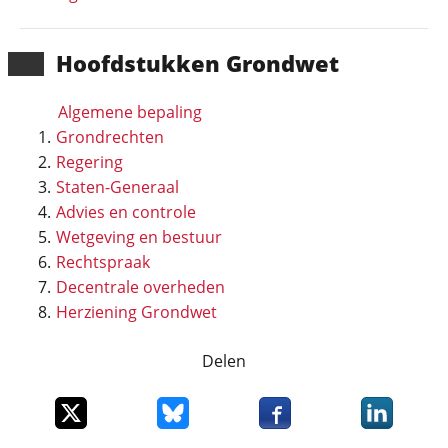
Hoofd­stukken Grondwet
Algemene bepaling
Grondrechten
Regering
Staten-Generaal
Advies en controle
Wetgeving en bestuur
Rechtspraak
Decentrale overheden
Herziening Grondwet
Delen
Deel dit item op X
Deel dit item op Bluesky
Deel dit item op Faceboo
Deel dit it