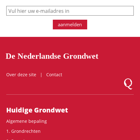
e-mail
aanmelden
De Nederlandse Grondwet
Over deze site
Contact
Logo Mon
Hoofdnavigatie
Huidige Grondwet
Algemene bepaling
1. Grondrechten