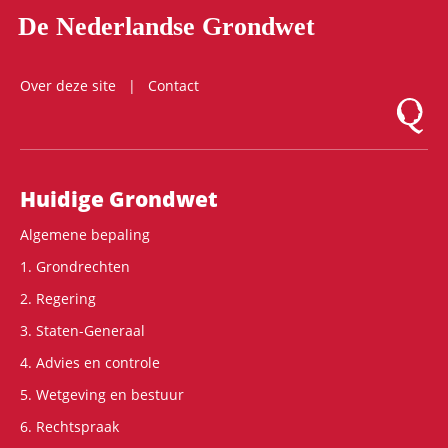
De Nederlandse Grondwet
Over deze site
Contact
Logo Mon
Hoofdnavigatie
Huidige Grondwet
Algemene bepaling
1. Grondrechten
2. Regering
3. Staten-Generaal
4. Advies en controle
5. Wetgeving en bestuur
6. Rechtspraak