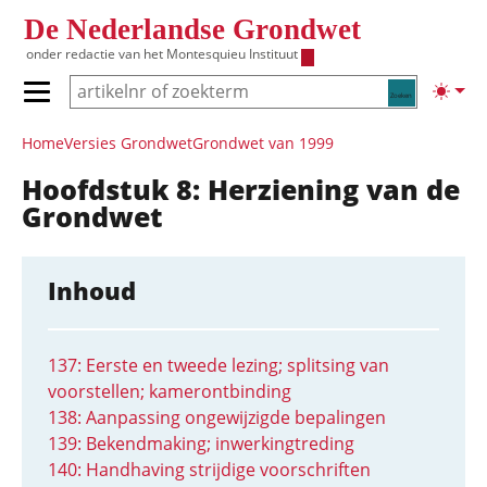
Overslaan en naar de inhoud gaan
De Nederlandse Grondwet
onder redactie van het
Montesquieu Instituut
Zoeken
Lichte
Primair menu tonen/verbergen
Hoofdnavigatie
Home
Versies Grondwet
Grondwet van 1999
Hoofdstuk 8: Herziening van de
Grondwet
Inhoud
137: Eerste en tweede lezing; splitsing van
voorstellen; kamerontbinding
138: Aanpassing ongewijzigde bepalingen
139: Bekendmaking; inwerkingtreding
140: Handhaving strijdige voorschriften