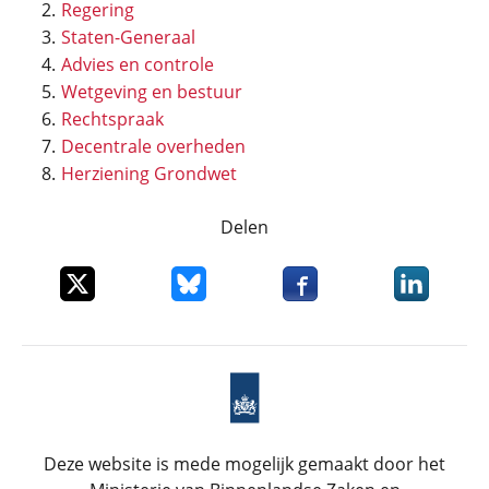
Regering
Staten-Generaal
Advies en controle
Wetgeving en bestuur
Rechtspraak
Decentrale overheden
Herziening Grondwet
Delen
Deel dit item op X
Deel dit item op Bluesky
Deel dit item op Faceboo
Deel dit it
Deze website is mede mogelijk gemaakt door het