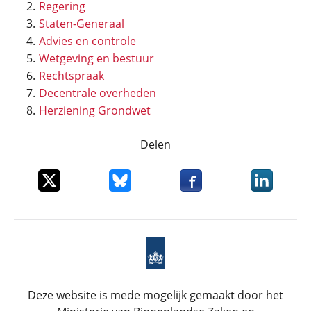
Regering
Staten-Generaal
Advies en controle
Wetgeving en bestuur
Rechtspraak
Decentrale overheden
Herziening Grondwet
Delen
Deel dit item op X
Deel dit item op Bluesky
Deel dit item op Faceboo
Deel dit it
Deze website is mede mogelijk gemaakt door het