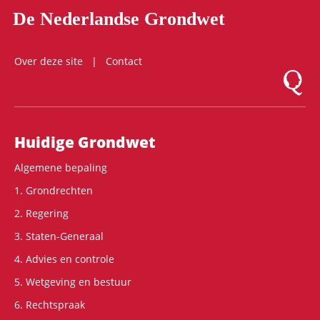
De Nederlandse Grondwet
Over deze site
Contact
Logo Mon
Hoofdnavigatie
Huidige Grondwet
Algemene bepaling
1. Grondrechten
2. Regering
3. Staten-Generaal
4. Advies en controle
5. Wetgeving en bestuur
6. Rechtspraak