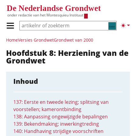
Overslaan en naar de inhoud gaan
De Nederlandse Grondwet
onder redactie van het
Montesquieu Instituut
Zoeken
Lichte
Primair menu tonen/verbergen
Hoofdnavigatie
Home
Versies Grondwet
Grondwet van 2000
Hoofdstuk 8: Herziening van de
Grondwet
Inhoud
137: Eerste en tweede lezing; splitsing van
voorstellen; kamerontbinding
138: Aanpassing ongewijzigde bepalingen
139: Bekendmaking; inwerkingtreding
140: Handhaving strijdige voorschriften