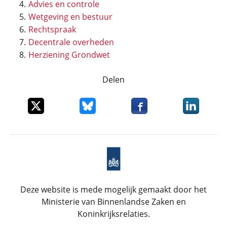
Advies en controle
Wetgeving en bestuur
Rechtspraak
Decentrale overheden
Herziening Grondwet
Delen
Deel dit item op X
Deel dit item op Bluesky
Deel dit item op Faceboo
Deel dit it
Deze website is mede mogelijk gemaakt door het
Ministerie van Binnenlandse Zaken en
Koninkrijksrelaties.