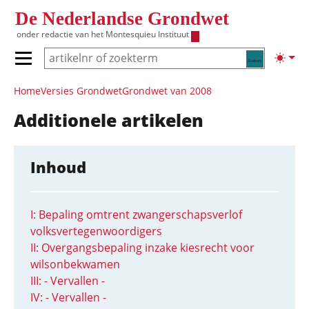
Overslaan en naar de inhoud gaan
De Nederlandse Grondwet
onder redactie van het
Montesquieu Instituut
Zoeken
Lichte
Primair menu tonen/verbergen
Hoofdnavigatie
Home
Versies Grondwet
Grondwet van 2008
Additionele artikelen
Inhoud
I: Bepaling omtrent zwangerschapsverlof
volksvertegenwoordigers
II: Overgangsbepaling inzake kiesrecht voor
wilsonbekwamen
III: - Vervallen -
IV: - Vervallen -