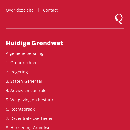
Over deze site
Contact
Logo Mon
Hoofdnavigatie
Huidige Grondwet
Algemene bepaling
1. Grondrechten
2. Regering
3. Staten-Generaal
4. Advies en controle
5. Wetgeving en bestuur
6. Rechtspraak
7. Decentrale overheden
8. Herziening Grondwet