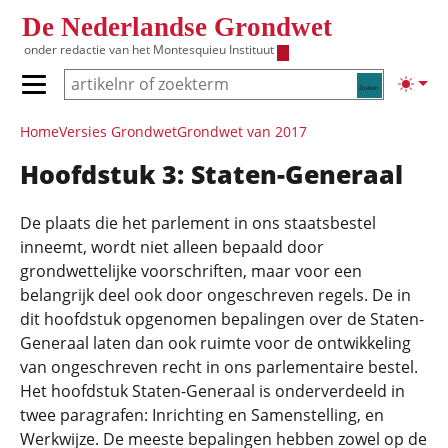
Overslaan en naar de inhoud gaan
De Nederlandse Grondwet
onder redactie van het
Montesquieu Instituut
Zoeken
Lichte
Primair menu tonen/verbergen
Hoofdnavigatie
Home
Versies Grondwet
Grondwet van 2017
Hoofdstuk 3: Staten-Generaal
De plaats die het parlement in ons staatsbestel
inneemt, wordt niet alleen bepaald door
grondwettelijke voorschriften, maar voor een
belangrijk deel ook door ongeschreven regels. De in
dit hoofdstuk opgenomen bepalingen over de Staten-
Generaal laten dan ook ruimte voor de ontwikkeling
van ongeschreven recht in ons parlementaire bestel.
Het hoofdstuk Staten-Generaal is onderverdeeld in
twee paragrafen: Inrichting en Samenstelling, en
Werkwijze. De meeste bepalingen hebben zowel op de