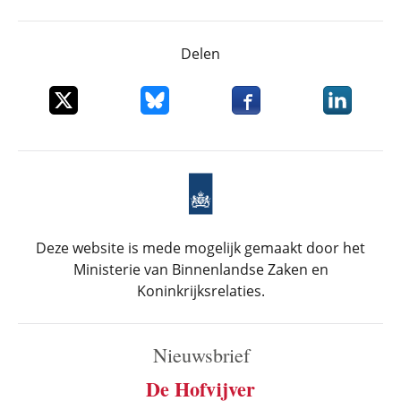
Delen
Deel dit item op X
Deel dit item op Bluesky
Deel dit item op Faceboo
Deel dit it
Deze website is mede mogelijk gemaakt door het
Ministerie van Binnenlandse Zaken en
Koninkrijksrelaties.
Nieuwsbrief
De Hofvijver