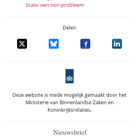
State: een non-probleem
Delen
Deel dit item op X
Deel dit item op Bluesky
Deel dit item op Faceboo
Deel dit it
Deze website is mede mogelijk gemaakt door het
Ministerie van Binnenlandse Zaken en
Koninkrijksrelaties.
Nieuwsbrief