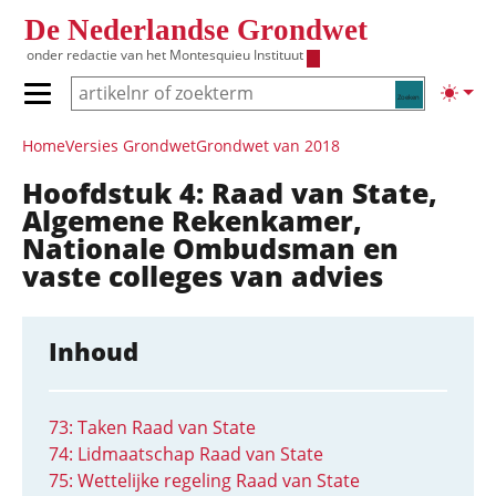
Overslaan en naar de inhoud gaan
De Nederlandse Grondwet
onder redactie van het
Montesquieu Instituut
Zoeken
Lichte
Primair menu tonen/verbergen
Hoofdnavigatie
Home
Versies Grondwet
Grondwet van 2018
Hoofdstuk 4: Raad van State,
Algemene Rekenkamer,
Nationale Ombudsman en
vaste colleges van advies
Inhoud
73: Taken Raad van State
74: Lidmaatschap Raad van State
75: Wettelijke regeling Raad van State