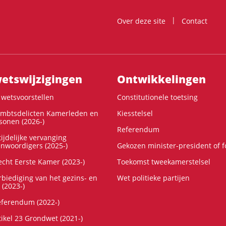
Over deze site
Contact
ts­wijzigingen
Ontwikke­lingen
wetsvoorstellen
Constitutionele toetsing
ambtsdelicten Kamerleden en
Kiesstelsel
onen (2026-)
Referendum
ijdelijke vervanging
enwoordigers (2025-)
Gekozen minister-president of 
cht Eerste Kamer (2023-)
Toekomst tweekamerstelsel
rbiediging van het gezins- en
Wet politieke partijen
 (2023-)
referendum (2022-)
tikel 23 Grondwet (2021-)