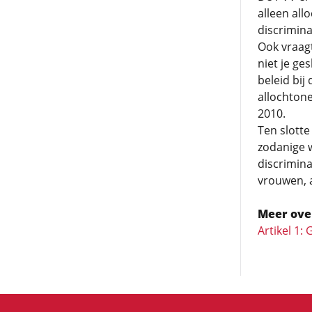
alleen al
discrimina
Ook vraag
niet je ge
beleid bij
allochtone
2010.
Ten slotte
zodanige 
discrimin
vrouwen, 
Meer ove
Artikel 1: