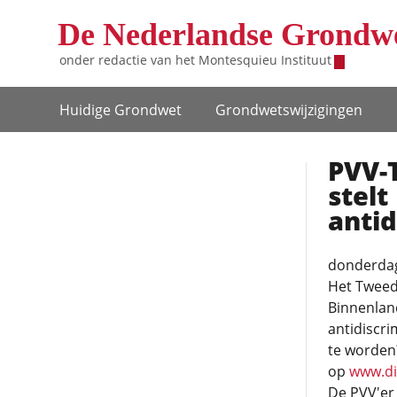
Overslaan en naar de inhoud gaan
De Nederlandse Grondw
onder redactie van het
Montesquieu Instituut
Hoofdnavigatie
Huidige Grondwet
Grondwets­wijzigingen
PVV-
stel
anti
donderdag
Het Tweed
Binnenland
antidiscr
te worden?
op
www.di
De PVV'er 