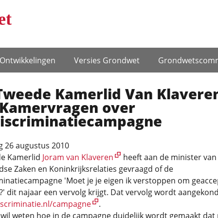
et
Ontwikke­lingen
Versies Grondwet
Grondwets­comm
Tweede Kamerlid Van Klavere
t Kamervragen over
discriminatiecampagne
 26 augustus 2010
e Kamerlid
Joram van Klaveren
heeft aan de minister van
se Zaken en Koninkrijksrelaties gevraagd of de
iminatiecampagne 'Moet je je eigen ik verstoppen om geacc
' dit najaar een vervolg krijgt. Dat vervolg wordt aangekon
scriminatie.nl/campagne
.
wil weten hoe in de campagne duidelijk wordt gemaakt dat 