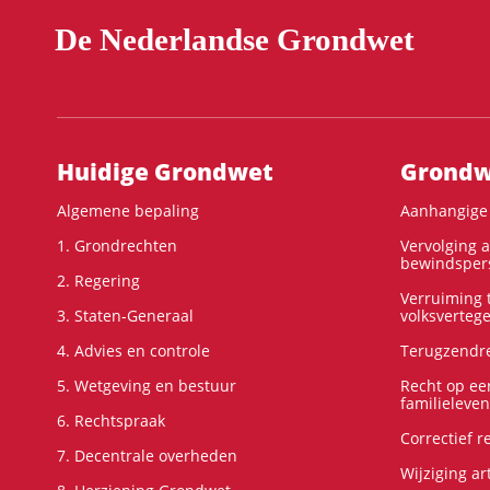
De Nederlandse Grondwet
Hoofdnavigatie
Huidige Grondwet
Grondwe
Algemene bepaling
Aanhangige 
1. Grondrechten
Vervolging 
bewindspers
2. Regering
Verruiming t
3. Staten-Generaal
volksverteg
4. Advies en controle
Terugzendre
5. Wetgeving en bestuur
Recht op ee
familieleven
6. Rechtspraak
Correctief 
7. Decentrale overheden
Wijziging ar