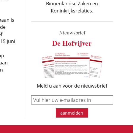
Binnenlandse Zaken en
Koninkrijksrelaties.
baan is
rde
Nieuwsbrief
of
De Hofvijver
15 juni
op
 aan
an
Meld u aan voor de nieuwsbrief
e-mail
aanmelden