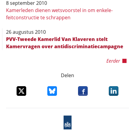
8 september 2010
Kamerleden dienen wetsvoorstel in om enkele-
feitconstructie te schrappen
26 augustus 2010
PVV-Tweede Kamerlid Van Klaveren stelt
Kamervragen over antidiscriminatiecampagne
Eerder
Delen
Deel dit item op X
Deel dit item op Bluesky
Deel dit item op Faceboo
Deel dit it