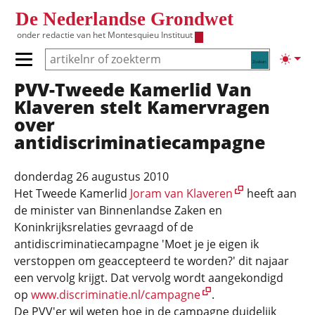
Overslaan en naar de inhoud gaan
De Nederlandse Grondwet
onder redactie van het
Montesquieu Instituut
Zoeken
Lichte
Primair menu tonen/verbergen
PVV-Tweede Kamerlid Van
Hoofdnavigatie
Klaveren stelt Kamervragen
over
antidiscriminatiecampagne
donderdag 26 augustus 2010
Het Tweede Kamerlid
Joram van Klaveren
heeft aan
de minister van Binnenlandse Zaken en
Koninkrijksrelaties gevraagd of de
antidiscriminatiecampagne 'Moet je je eigen ik
verstoppen om geaccepteerd te worden?' dit najaar
een vervolg krijgt. Dat vervolg wordt aangekondigd
op
www.discriminatie.nl/campagne
.
De PVV'er wil weten hoe in de campagne duidelijk