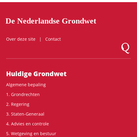
De Nederlandse Grondwet
Over deze site
Contact
Logo Mon
Hoofdnavigatie
Huidige Grondwet
Algemene bepaling
1. Grondrechten
2. Regering
3. Staten-Generaal
4. Advies en controle
5. Wetgeving en bestuur