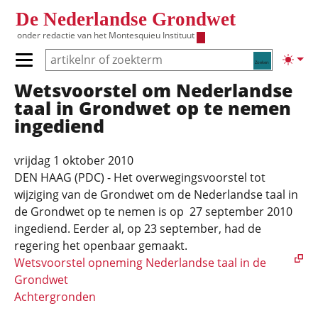
Overslaan en naar de inhoud gaan
De Nederlandse Grondwet
onder redactie van het
Montesquieu Instituut
Zoeken
Lichte
Primair menu tonen/verbergen
Wetsvoorstel om Nederlandse
Hoofdnavigatie
taal in Grondwet op te nemen
ingediend
vrijdag 1 oktober 2010
DEN HAAG (PDC) - Het overwegingsvoorstel tot
wijziging van de Grondwet om de Nederlandse taal in
de Grondwet op te nemen is op 27 september 2010
ingediend. Eerder al, op 23 september, had de
regering het openbaar gemaakt.
Wetsvoorstel opneming Nederlandse taal in de
Grondwet
Achtergronden