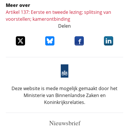
Meer over
Artikel 137: Eerste en tweede lezing; splitsing van
voorstellen; kamerontbinding
Delen
Deel dit item op X
Deel dit item op Bluesky
Deel dit item op Faceboo
Deel dit it
Deze website is mede mogelijk gemaakt door het
Ministerie van Binnenlandse Zaken en
Koninkrijksrelaties.
Nieuwsbrief