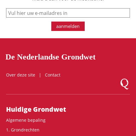
e-mail
aanmelden
De Nederlandse Grondwet
Over deze site
Contact
Logo Mon
Hoofdnavigatie
Huidige Grondwet
Algemene bepaling
1. Grondrechten