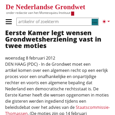
Overslaan en naar de inhoud gaan
De Nederlandse Grondwet
onder redactie van het
Montesquieu Instituut
Zoeken
Lichte
Primair menu tonen/verbergen
Eerste Kamer legt wensen
Hoofdnavigatie
Grondwetsherziening vast in
twee moties
woensdag 8 februari 2012
DEN HAAG (PDC) - In de Grondwet moet een
artikel komen over een algemeen recht op een eerlijk
proces voor een onafhankelijke en onpartijdige
rechter en voorts een algemene bepaling dat
Nederland een democratische rechtsstaat is. De
Eerste Kamer heeft die wensen opgenomen in moties
die gisteren werden ingediend tijdens een
beleidsdebat over het advies van de
Staatscommissie-
Thomassen
. (De moties zijn op 14 februari