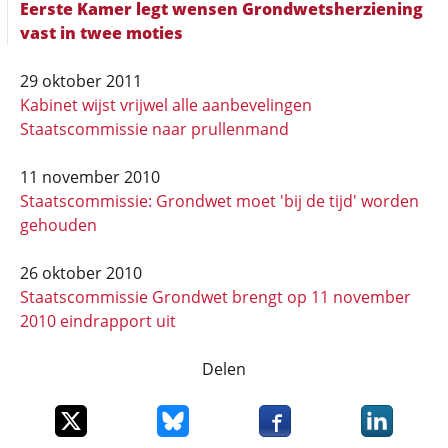
Eerste Kamer legt wensen Grondwetsherziening
vast in twee moties
29 oktober 2011
Kabinet wijst vrijwel alle aanbevelingen
Staatscommissie naar prullenmand
11 november 2010
Staatscommissie: Grondwet moet 'bij de tijd' worden
gehouden
26 oktober 2010
Staatscommissie Grondwet brengt op 11 november
2010 eindrapport uit
Delen
Deel dit item op X
Deel dit item op Bluesky
Deel dit item op Faceboo
Deel dit it