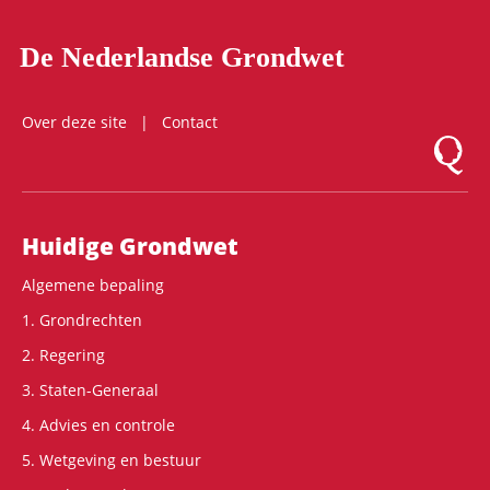
De Nederlandse Grondwet
Over deze site
Contact
Logo Mon
Hoofdnavigatie
Huidige Grondwet
Algemene bepaling
1. Grondrechten
2. Regering
3. Staten-Generaal
4. Advies en controle
5. Wetgeving en bestuur