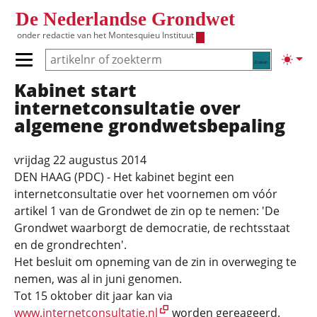
Overslaan en naar de inhoud gaan
De Nederlandse Grondwet
onder redactie van het
Montesquieu Instituut
Zoeken
Lichte
Primair menu tonen/verbergen
Kabinet start
Hoofdnavigatie
internetconsultatie over
algemene grondwetsbepaling
vrijdag 22 augustus 2014
DEN HAAG (PDC) - Het kabinet begint een
internetconsultatie over het voornemen om vóór
artikel 1 van de Grondwet de zin op te nemen: 'De
Grondwet waarborgt de democratie, de rechtsstaat
en de grondrechten'.
Het besluit om opneming van de zin in overweging te
nemen, was al in juni genomen.
Tot 15 oktober dit jaar kan via
www.internetconsultatie.nl
worden gereageerd.