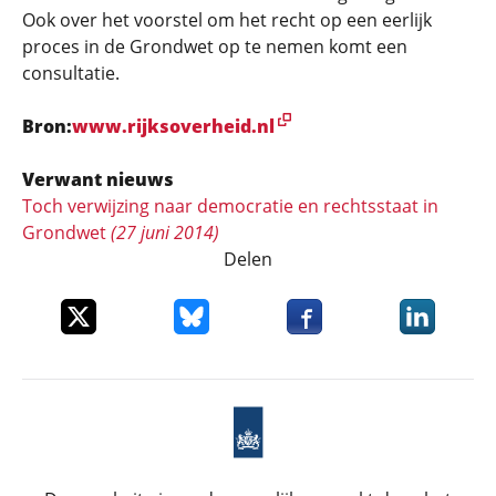
Ook over het voorstel om het recht op een eerlijk
proces in de Grondwet op te nemen komt een
consultatie.
Bron:
www.rijksoverheid.nl
Verwant nieuws
Toch verwijzing naar democratie en rechtsstaat in
Grondwet
(27 juni 2014)
Delen
Deel dit item op X
Deel dit item op Bluesky
Deel dit item op Faceboo
Deel dit it