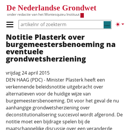
Overslaan en naar de inhoud gaan
De Nederlandse Grondwet
onder redactie van het
Montesquieu Instituut
Zoeken
Lichte
Primair menu tonen/verbergen
Notitie Plasterk over
Hoofdnavigatie
burgemeestersbenoeming na
eventuele
grondwetsherziening
vrijdag 24 april 2015
DEN HAAG (PDC) - Minister Plasterk heeft een
verkennende beleidsnotitie uitgebracht over
alternatieven voor de huidige wijze van
burgemeestersbenoeming. Dit voor het geval de nu
aanhangige grondwetsherziening over
deconstitutionalisering succesvol wordt afgerond. De
notitie moet een bijdrage spelen bij de
maatschappelijke discussie over een veranderde