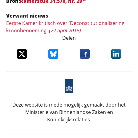
Bron:
kamerstuk 31.570, nr. 29
Verwant nieuws
Eerste Kamer kritisch over 'Deconstitutionalisering
kroonbenoeming'
(22 april 2015)
Delen
Deel dit item op X
Deel dit item op Bluesky
Deel dit item op Faceboo
Deel dit it
Deze website is mede mogelijk gemaakt door het
Ministerie van Binnenlandse Zaken en
Koninkrijksrelaties.