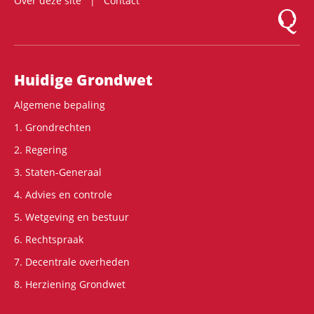
Over deze site
Contact
Logo Mon
Hoofdnavigatie
Huidige Grondwet
Algemene bepaling
1. Grondrechten
2. Regering
3. Staten-Generaal
4. Advies en controle
5. Wetgeving en bestuur
6. Rechtspraak
7. Decentrale overheden
8. Herziening Grondwet