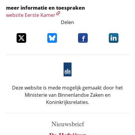
meer informatie en toespraken
website Eerste Kamer
Delen
Deel dit item op X
Deel dit item op Bluesky
Deel dit item op Faceboo
Deel dit it
Deze website is mede mogelijk gemaakt door het
Ministerie van Binnenlandse Zaken en
Koninkrijksrelaties.
Nieuwsbrief