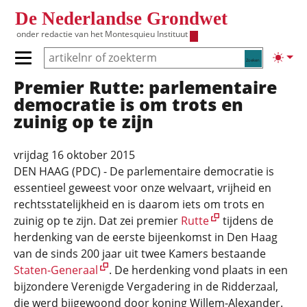
Overslaan en naar de inhoud gaan
De Nederlandse Grondwet
onder redactie van het
Montesquieu Instituut
Zoeken
Lichte
Primair menu tonen/verbergen
Premier Rutte: parlementaire
Hoofdnavigatie
democratie is om trots en
zuinig op te zijn
vrijdag 16 oktober 2015
DEN HAAG (PDC) - De parlementaire democratie is
essentieel geweest voor onze welvaart, vrijheid en
rechtsstatelijkheid en is daarom iets om trots en
zuinig op te zijn. Dat zei premier
Rutte
tijdens de
herdenking van de eerste bijeenkomst in Den Haag
van de sinds 200 jaar uit twee Kamers bestaande
Staten-Generaal
. De herdenking vond plaats in een
bijzondere Verenigde Vergadering in de Ridderzaal,
die werd bijgewoond door koning Willem-Alexander.