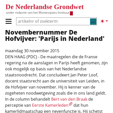
Overslaan en naar de inhoud gaan
De Nederlandse Grondwet
onder redactie van het
Montesquieu Instituut
Zoeken
Lichte
Primair menu tonen/verbergen
Novembernummer De
Hoofdnavigatie
Hofvijver: 'Parijs in Nederland'
maandag 30 november 2015
DEN HAAG (PDC) - De maatregelen die de Franse
regering na de aanslagen in Parijs heeft genomen, zijn
ook mogelijk op basis van het Nederlandse
staatsnoodrecht. Dat concludeert Jan Peter Loof,
docent staatsrecht aan de universiteit van Leiden, in
de Hofvijver van november. Hij is kenner van de
zogeheten noodwetgeving zoals die in ons land geldt.
In de column behandelt
Bert van den Braak
de
perceptie van
Eerste Kamerleden
dat hun
kamerlidmaatschap een nevenfunctie is. Hij schetst