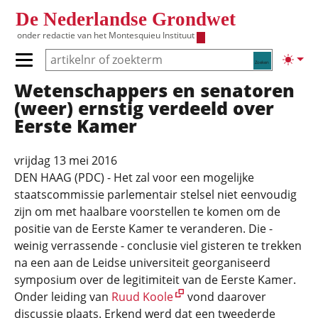
Overslaan en naar de inhoud gaan
De Nederlandse Grondwet
onder redactie van het
Montesquieu Instituut
Zoeken
Lichte
Primair menu tonen/verbergen
Wetenschappers en senatoren
Hoofdnavigatie
(weer) ernstig verdeeld over
Eerste Kamer
vrijdag 13 mei 2016
DEN HAAG (PDC) - Het zal voor een mogelijke
staatscommissie parlementair stelsel niet eenvoudig
zijn om met haalbare voorstellen te komen om de
positie van de Eerste Kamer te veranderen. Die -
weinig verrassende - conclusie viel gisteren te trekken
na een aan de Leidse universiteit georganiseerd
symposium over de legitimiteit van de Eerste Kamer.
Onder leiding van
Ruud Koole
vond daarover
discussie plaats. Erkend werd dat een tweederde