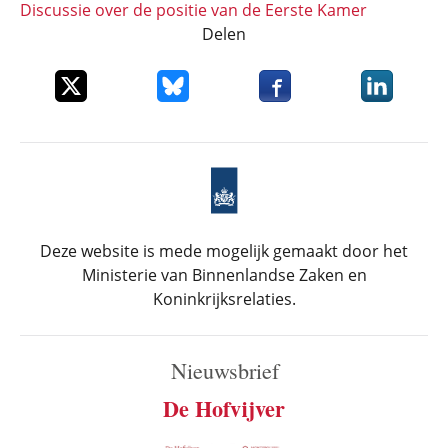
Discussie over de positie van de Eerste Kamer
Delen
Deel dit item op X
Deel dit item op Bluesky
Deel dit item op Faceboo
Deel dit it
Deze website is mede mogelijk gemaakt door het
Ministerie van Binnenlandse Zaken en
Koninkrijksrelaties.
Nieuwsbrief
De Hofvijver