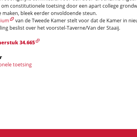
om constitutionele toetsing door een apart college grondwe
te maken, bleek eerder onvoldoende steun.
dium
van de Tweede Kamer stelt voor dat de Kamer in ni
ing beslist over het voorstel-Taverne/Van der Staaij.
erstuk 34.665
r
onele toetsing