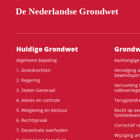
De Nederlandse Grondwet
Hoofdnavigatie
Huidige Grondwet
Grondwe
Algemene bepaling
Aanhangige 
1. Grondrechten
Vervolging 
bewindspers
2. Regering
Verruiming t
3. Staten-Generaal
volksverteg
4. Advies en controle
Terugzendre
5. Wetgeving en bestuur
Recht op ee
familieleven
6. Rechtspraak
Correctief 
7. Decentrale overheden
Wijziging ar