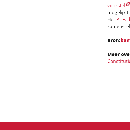
voorstel
mogelijk 
Het
Presi
samenstell
Bron:
kam
Meer ove
Constituti