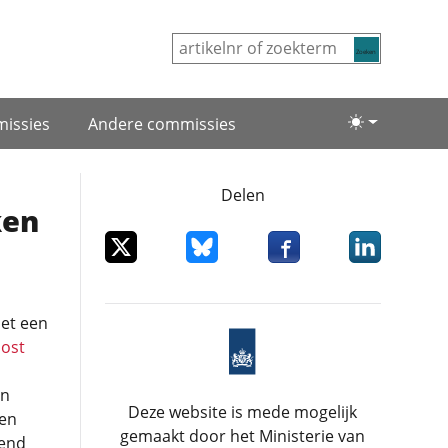
Zoeken
issies
Andere commissies
Lichte/donke
Delen
ken
Deel dit item op X
Deel dit item op Bluesky
Deel dit item op Facebo
Deel dit item
et een
oost
an
Deze website is mede mogelijk
den
gemaakt door het Ministerie van
iend