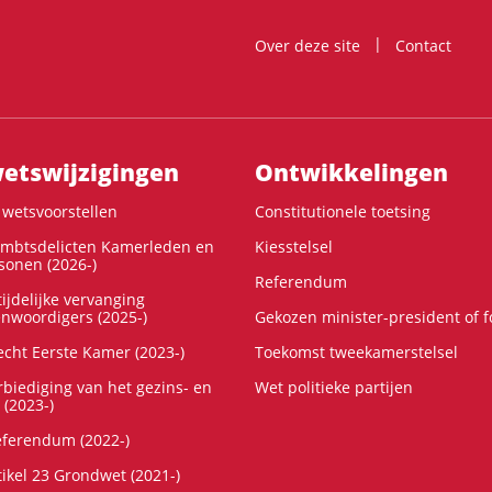
Over deze site
Contact
ts­wijzigingen
Ontwikke­lingen
wetsvoorstellen
Constitutionele toetsing
ambtsdelicten Kamerleden en
Kiesstelsel
onen (2026-)
Referendum
ijdelijke vervanging
enwoordigers (2025-)
Gekozen minister-president of 
cht Eerste Kamer (2023-)
Toekomst tweekamerstelsel
rbiediging van het gezins- en
Wet politieke partijen
 (2023-)
referendum (2022-)
tikel 23 Grondwet (2021-)