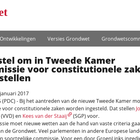
et
Ontwikke­lingen
Versies Grondwet
Grondwets­comm
stel om in Tweede Kamer
ssie voor constitutionele za
 stellen
 januari 2017
(PDC) - Bij het aantreden van de nieuwe Tweede Kamer mo
voor constitutionele zaken worden ingesteld. Dat stellen
J
(VVD) en
Kees van der Staaij
(SGP) voor.
sie moet nieuwe wetten aan de hand van vaste criteria ga
an de Grondwet. Veel parlementen in andere Europese lan
n soortgelijke commissie. Voor een door GroenLinks inged