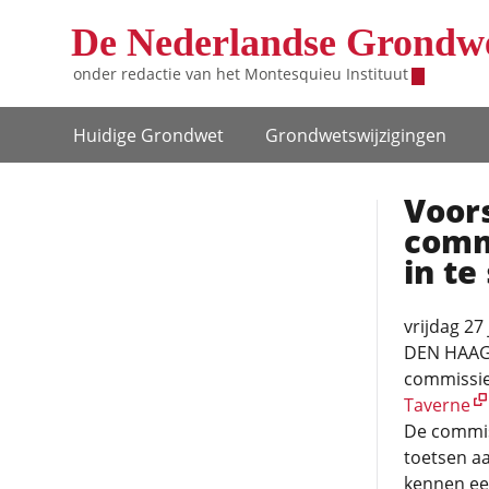
Overslaan en naar de inhoud gaan
De Nederlandse Grondw
onder redactie van het
Montesquieu Instituut
Hoofdnavigatie
Huidige Grondwet
Grondwets­wijzigingen
Voor
commi
in te
vrijdag 27
DEN HAAG 
commissie 
Taverne
De commis
toetsen a
kennen ee