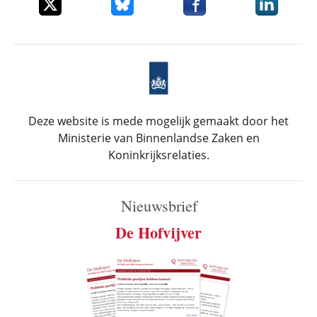
Deel dit item op X
Deel dit item op Bluesky
Deel dit item op Faceboo
Deel dit it
Deze website is mede mogelijk gemaakt door het
Ministerie van Binnenlandse Zaken en
Koninkrijksrelaties.
Nieuwsbrief
De Hofvijver