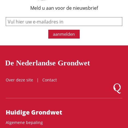
Meld u aan voor de nieuwsbrief
e-mail
aanmelden
De Nederlandse Grondwet
Over deze site
Contact
Logo Mon
Hoofdnavigatie
Huidige Grondwet
Algemene bepaling