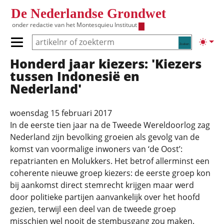
Overslaan en naar de inhoud gaan
De Nederlandse Grondwet
onder redactie van het
Montesquieu Instituut
Zoeken
Lichte
Primair menu tonen/verbergen
Honderd jaar kiezers: 'Kiezers
Hoofdnavigatie
tussen Indonesië en
Nederland'
woensdag 15 februari 2017
In de eerste tien jaar na de Tweede Wereldoorlog zag
Nederland zijn bevolking groeien als gevolg van de
komst van voormalige inwoners van ‘de Oost’:
repatrianten en Molukkers. Het betrof allerminst een
coherente nieuwe groep kiezers: de eerste groep kon
bij aankomst direct stemrecht krijgen maar werd
door politieke partijen aanvankelijk over het hoofd
gezien, terwijl een deel van de tweede groep
misschien wel nooit de stembusgang zou maken.