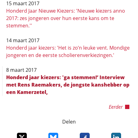
15 maart 2017
Honderd Jaar Nieuwe Kiezers: 'Nieuwe kiezers anno
2017: zes jongeren over hun eerste kans om te
stemmen.''
14 maart 2017
Honderd jaar kiezers: 'Het is zo’n leuke vent. Mondige
jongeren en de eerste scholierenverkiezingen.'
8 maart 2017
Honderd jaar kiezers: 'ga stemmen!’ Interview
met Rens Raemakers, de jongste kanshebber op
een Kamerzetel,
Eerder
Delen
Deel dit item op X
Deel dit item op Bluesky
Deel dit item op Faceboo
Deel dit it