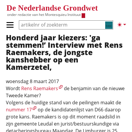
Overslaan en naar de inhoud gaan
De Nederlandse Grondwet
onder redactie van het
Montesquieu Instituut
Zoeken
Lichte
Primair menu tonen/verbergen
Honderd jaar kiezers: 'ga
Hoofdnavigatie
stemmen!’ Interview met Rens
Raemakers, de jongste
kanshebber op een
Kamerzetel,
woensdag 8 maart 2017
Wordt
Rens Raemakers
de benjamin van de nieuwe
Tweede Kamer?
Volgens de huidige stand van de peilingen maakt de
nummer 17
op de kandidatenlijst van D66 daarop
grote kans. Raemakers is op dit moment raadslid in
zijn gemeente Leudal en jurist/bestuurskundige via
detacheringsbureau Maandag. De Limburger is 25