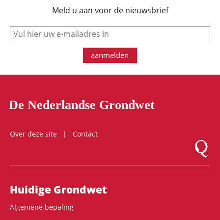
Meld u aan voor de nieuwsbrief
e-mail
aanmelden
De Nederlandse Grondwet
Over deze site
Contact
Logo Mon
Hoofdnavigatie
Huidige Grondwet
Algemene bepaling