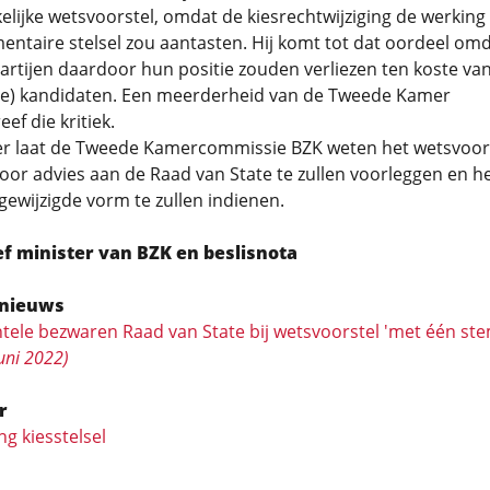
lijke wetsvoorstel, omdat de kiesrechtwijziging de werking
entaire stelsel zou aantasten. Hij komt tot dat oordeel om
partijen daardoor hun positie zouden verliezen ten koste va
ele) kandidaten. Een meerderheid van de Tweede Kamer
ef die kritiek.
er laat de Tweede Kamercommissie BZK weten het wetsvoor
or advies aan de Raad van State te zullen voorleggen en h
gewijzigde vorm te zullen indienen.
ef minister van BZK en beslisnota
nieuws
ele bezwaren Raad van State bij wetsvoorstel 'met één st
uni 2022)
r
g kiesstelsel