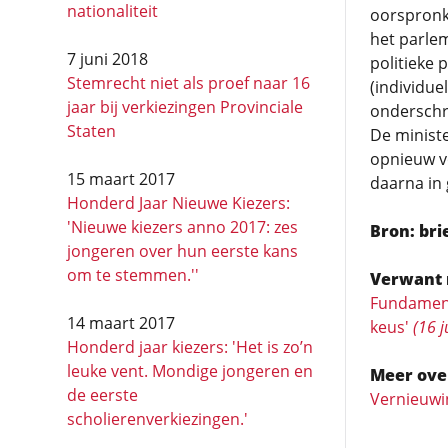
nationaliteit
oorspronke
het parlem
7 juni 2018
politieke 
Stemrecht niet als proef naar 16
(individu
jaar bij verkiezingen Provinciale
onderschre
Staten
De minist
opnieuw vo
15 maart 2017
daarna in 
Honderd Jaar Nieuwe Kiezers:
'Nieuwe kiezers anno 2017: zes
Bron: bri
jongeren over hun eerste kans
om te stemmen.''
Verwant 
Fundament
14 maart 2017
keus'
(16 j
Honderd jaar kiezers: 'Het is zo’n
leuke vent. Mondige jongeren en
Meer ove
de eerste
Vernieuwin
scholierenverkiezingen.'