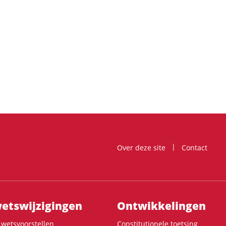
Over deze site
Contact
ts­wijzigingen
Ontwikke­lingen
wetsvoorstellen
Constitutionele toetsing