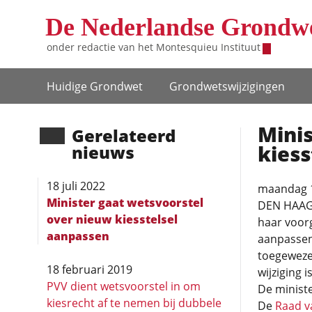
Overslaan en naar de inhoud gaan
De Nederlandse Grondw
onder redactie van het
Montesquieu Instituut
Hoofdnavigatie
Huidige Grondwet
Grondwets­wijzigingen
Minis
Gerela­teerd
kiess
nieuws
18 juli 2022
maandag 1
Minister gaat wetsvoorstel
DEN HAAG 
over nieuw kiesstelsel
haar voor
aanpassen
aanpassen.
toegewezen
18 februari 2019
wijziging 
PVV dient wetsvoorstel in om
De minist
kiesrecht af te nemen bij dubbele
De
Raad v