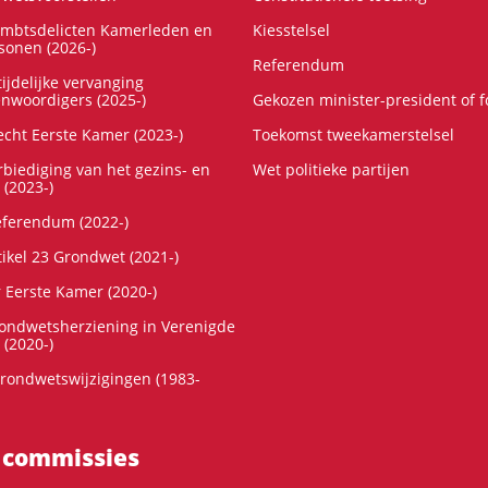
ambtsdelicten Kamerleden en
Kiesstelsel
onen (2026-)
Referendum
ijdelijke vervanging
enwoordigers (2025-)
Gekozen minister-president of 
cht Eerste Kamer (2023-)
Toekomst tweekamerstelsel
rbiediging van het gezins- en
Wet politieke partijen
 (2023-)
referendum (2022-)
tikel 23 Grondwet (2021-)
r Eerste Kamer (2020-)
rondwetsherziening in Verenigde
 (2020-)
rondwetswijzigingen (1983-
 commissies