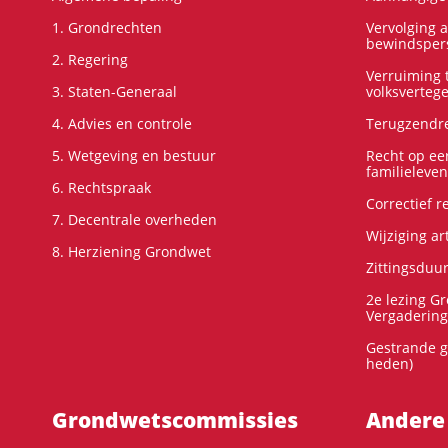
1. Grondrechten
Vervolging 
bewindspers
2. Regering
Verruiming t
3. Staten-Generaal
volksverteg
4. Advies en controle
Terugzendre
5. Wetgeving en bestuur
Recht op ee
familieleven
6. Rechtspraak
Correctief 
7. Decentrale overheden
Wijziging ar
8. Herziening Grondwet
Zittingsduu
2e lezing G
Vergadering
Gestrande g
heden)
Grondwets­commissies
Andere