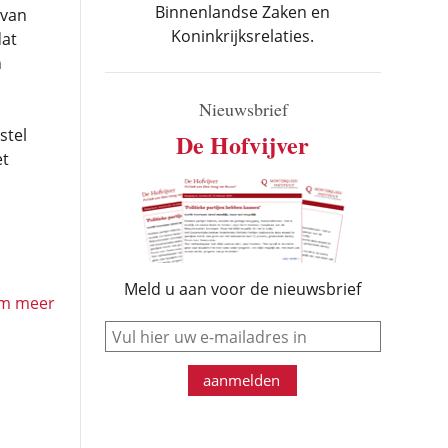
Binnenlandse Zaken en
 van
Koninkrijksrelaties.
dat
n
Nieuwsbrief
stel
De Hofvijver
et
Meld u aan voor de nieuwsbrief
em meer
e-mail
aanmelden