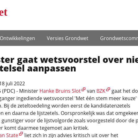
et
Ontwikke­lingen
Versies Grondwet
Grondwets­comm
ter gaat wetsvoorstel over n
telsel aanpassen
8 juli 2022
(PDC) - Minister
Hanke Bruins Slot
van
BZK
gaat het d
ganger ingediende wetsvoorstel 'Met één stem meer keuze'
 Bij de zeteltoedeling worden eerst de kandidatenzetels
 en daarna de lijstzetels. Oorspronkelijk was dat omgekee
is gunstiger voor de lijstvolgorde zoals voorgesteld door de pa
er komt daarmee tegemoet aan kritiek.
an State
liet zich in zijn advies kritisch uit over het