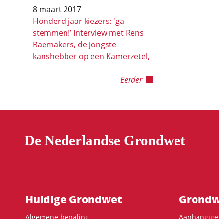
8 maart 2017
Honderd jaar kiezers: 'ga
stemmen!’ Interview met Rens
Raemakers, de jongste
kanshebber op een Kamerzetel,
Eerder
De Nederlandse Grondwet
Hoofdnavigatie
Huidige Grondwet
Grondwe
Algemene bepaling
Aanhangige 