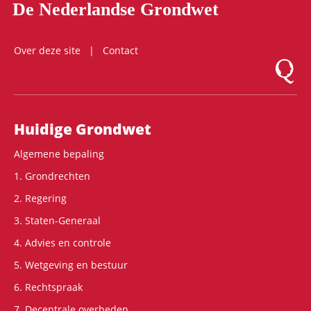
De Nederlandse Grondwet
Over deze site
Contact
Logo Mon
Hoofdnavigatie
Huidige Grondwet
Algemene bepaling
1. Grondrechten
2. Regering
3. Staten-Generaal
4. Advies en controle
5. Wetgeving en bestuur
6. Rechtspraak
7. Decentrale overheden