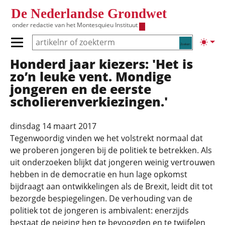
Overslaan en naar de inhoud gaan
De Nederlandse Grondwet
onder redactie van het
Montesquieu Instituut
Zoeken
Lichte
Primair menu tonen/verbergen
Honderd jaar kiezers: 'Het is
Hoofdnavigatie
zo’n leuke vent. Mondige
jongeren en de eerste
scholierenverkiezingen.'
dinsdag 14 maart 2017
Tegenwoordig vinden we het volstrekt normaal dat
we proberen jongeren bij de politiek te betrekken. Als
uit onderzoeken blijkt dat jongeren weinig vertrouwen
hebben in de democratie en hun lage opkomst
bijdraagt aan ontwikkelingen als de Brexit, leidt dit tot
bezorgde bespiegelingen. De verhouding van de
politiek tot de jongeren is ambivalent: enerzijds
bestaat de neiging hen te bevoogden en te twijfelen