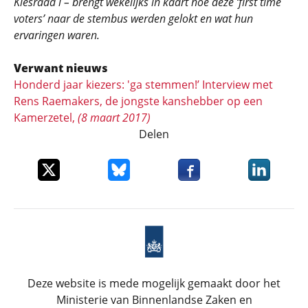
Kiesraad i – brengt wekelijks in kaart hoe deze ‘first time
voters’ naar de stembus werden gelokt en wat hun
ervaringen waren.
Verwant nieuws
Honderd jaar kiezers: 'ga stemmen!’ Interview met
Rens Raemakers, de jongste kanshebber op een
Kamerzetel,
(8 maart 2017)
Delen
Deel dit item op X
Deel dit item op Bluesky
Deel dit item op Faceboo
Deel dit it
Deze website is mede mogelijk gemaakt door het
Ministerie van Binnenlandse Zaken en