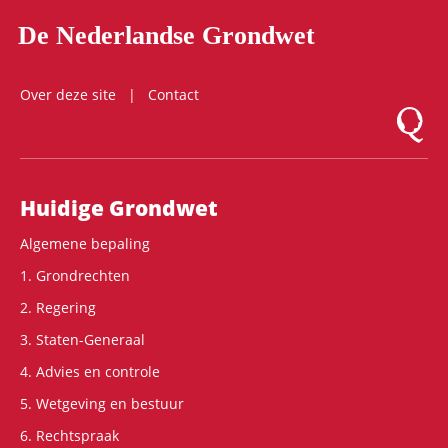
De Nederlandse Grondwet
Over deze site
Contact
Logo Mon
Hoofdnavigatie
Huidige Grondwet
Algemene bepaling
1. Grondrechten
2. Regering
3. Staten-Generaal
4. Advies en controle
5. Wetgeving en bestuur
6. Rechtspraak