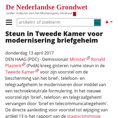
Overslaan en naar de inhoud gaan
De Nederlandse Grondwet
onder redactie van het
Montesquieu Instituut
Zoeken
Lichte
Primair menu tonen/verbergen
Steun in Tweede Kamer voor
Hoofdnavigatie
modernisering briefgeheim
donderdag 13 april 2017
DEN HAAG (PDC) - Demissionair
Minister
Ronald
Plasterk
(PvdA) kreeg gisteren ruime steun in de
Tweede Kamer
voor zijn voorstel om de
bescherming van het brief-, telefoon- en
telegraafgeheim te moderniseren door middel van
een techniekneutrale formulering. In het nieuwe
voorstel zijn 'brief-, telefoon- en telegraafgeheim'
vervangen door 'brief en telecommunicatiegeheim'.
De directe aanleiding voor voorstel tot wijziging van
artikel 13 is het rapport van de
staatscommissie