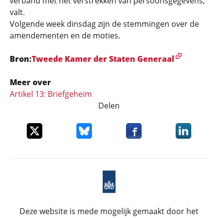
verband met het verstrekken van persoonsgegevens,
valt.
Volgende week dinsdag zijn de stemmingen over de
amendementen en de moties.
Bron:
Tweede Kamer der Staten Generaal
Meer over
Artikel 13: Briefgeheim
Delen
Deel dit item op X
Deel dit item op Bluesky
Deel dit item op Faceboo
Deel dit it
Deze website is mede mogelijk gemaakt door het