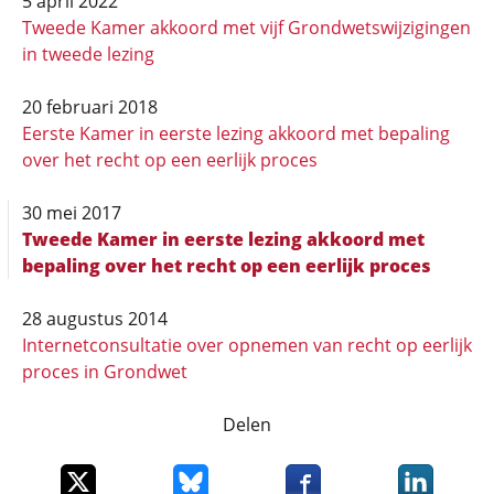
5 april 2022
Tweede Kamer akkoord met vijf Grondwetswijzigingen
in tweede lezing
20 februari 2018
Eerste Kamer in eerste lezing akkoord met bepaling
over het recht op een eerlijk proces
30 mei 2017
Tweede Kamer in eerste lezing akkoord met
bepaling over het recht op een eerlijk proces
28 augustus 2014
Internetconsultatie over opnemen van recht op eerlijk
proces in Grondwet
Delen
Deel dit item op X
Deel dit item op Bluesky
Deel dit item op Faceboo
Deel dit it