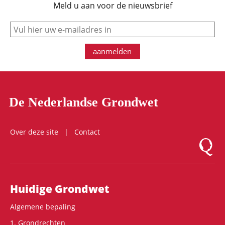
Meld u aan voor de nieuwsbrief
e-mail
aanmelden
De Nederlandse Grondwet
Over deze site
Contact
Logo Mon
Hoofdnavigatie
Huidige Grondwet
Algemene bepaling
1. Grondrechten