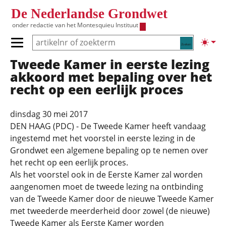
Overslaan en naar de inhoud gaan
De Nederlandse Grondwet
onder redactie van het
Montesquieu Instituut
Zoeken
Lichte
Primair menu tonen/verbergen
Tweede Kamer in eerste lezing
Hoofdnavigatie
akkoord met bepaling over het
recht op een eerlijk proces
dinsdag 30 mei 2017
DEN HAAG (PDC) - De Tweede Kamer heeft vandaag
ingestemd met het voorstel in eerste lezing in de
Grondwet een algemene bepaling op te nemen over
het recht op een eerlijk proces.
Als het voorstel ook in de Eerste Kamer zal worden
aangenomen moet de tweede lezing na ontbinding
van de Tweede Kamer door de nieuwe Tweede Kamer
met tweederde meerderheid door zowel (de nieuwe)
Tweede Kamer als Eerste Kamer worden