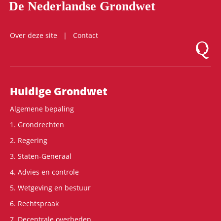
De Nederlandse Grondwet
Over deze site
Contact
Logo Mon
Hoofdnavigatie
Huidige Grondwet
Algemene bepaling
1. Grondrechten
2. Regering
3. Staten-Generaal
4. Advies en controle
5. Wetgeving en bestuur
6. Rechtspraak
7. Decentrale overheden