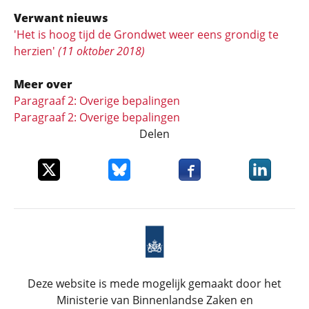
Verwant nieuws
'Het is hoog tijd de Grondwet weer eens grondig te
herzien'
(11 oktober 2018)
Meer over
Paragraaf 2: Overige bepalingen
Paragraaf 2: Overige bepalingen
Delen
Deel dit item op X
Deel dit item op Bluesky
Deel dit item op Faceboo
Deel dit it
Deze website is mede mogelijk gemaakt door het
Ministerie van Binnenlandse Zaken en