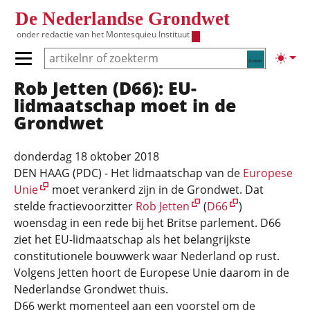
Overslaan en naar de inhoud gaan
De Nederlandse Grondwet
onder redactie van het
Montesquieu Instituut
Zoeken
Lichte
Primair menu tonen/verbergen
Rob Jetten (D66): EU-
Hoofdnavigatie
lidmaatschap moet in de
Grondwet
donderdag 18 oktober 2018
DEN HAAG (PDC) - Het lidmaatschap van de
Europese
Unie
moet verankerd zijn in de Grondwet. Dat
stelde fractievoorzitter
Rob Jetten
(
D66
)
woensdag in een rede bij het Britse parlement. D66
ziet het EU-lidmaatschap als het belangrijkste
constitutionele bouwwerk waar Nederland op rust.
Volgens Jetten hoort de Europese Unie daarom in de
Nederlandse Grondwet thuis.
D66 werkt momenteel aan een voorstel om de