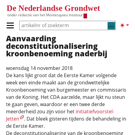
Overslaan en naar de inhoud gaan
De Nederlandse Grondwet
onder redactie van het
Montesquieu Instituut
Zoeken
Lichte
Primair menu tonen/verbergen
Aanvaarding
Hoofdnavigatie
deconstitutionalisering
kroonbenoeming naderbij
woensdag 14 november 2018
De kans lijkt groot dat de Eerste Kamer volgende
week een einde maakt aan de grondwettelijke
Kroonbenoeming van burgemeester en commissaris
van de Koning. Het CDA aarzelde, maar lijkt nu steun
te gaan geven, waardoor er een twee derde
meerderheid zou zijn voor het
initiatiefvoorstel-
Jetten
. Dat bleek gisteren tijdens de behandeling in
de Eerste Kamer.
De deconstitutionalisering van de kroonbenoeming