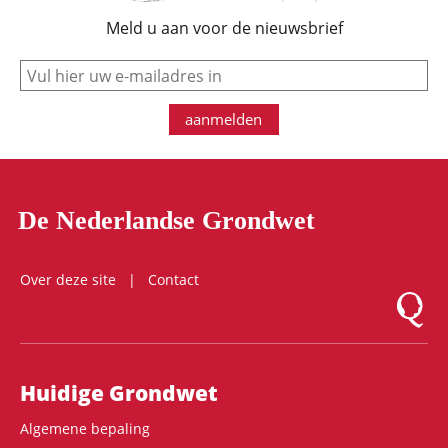
Meld u aan voor de nieuwsbrief
e-mail
aanmelden
De Nederlandse Grondwet
Over deze site
Contact
Logo Mon
Hoofdnavigatie
Huidige Grondwet
Algemene bepaling