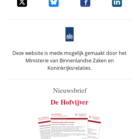
Deel dit item op X
Deel dit item op Bluesky
Deel dit item op Faceboo
Deel dit it
Deze website is mede mogelijk gemaakt door het
Ministerie van Binnenlandse Zaken en
Koninkrijksrelaties.
Nieuwsbrief
De Hofvijver