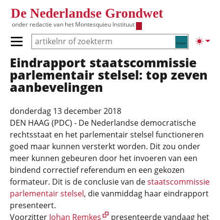
Overslaan en naar de inhoud gaan
De Nederlandse Grondwet
onder redactie van het
Montesquieu Instituut
Zoeken
Lichte
Primair menu tonen/verbergen
Eindrapport staatscommissie
Hoofdnavigatie
parlementair stelsel: top zeven
aanbevelingen
donderdag 13 december 2018
DEN HAAG (PDC) - De Nederlandse democratische
rechtsstaat en het parlementair stelsel functioneren
goed maar kunnen versterkt worden. Dit zou onder
meer kunnen gebeuren door het invoeren van een
bindend correctief referendum en een gekozen
formateur. Dit is de conclusie van de
staatscommissie
parlementair stelsel
, die vanmiddag haar eindrapport
presenteert.
Voorzitter
Johan Remkes
presenteerde vandaag het