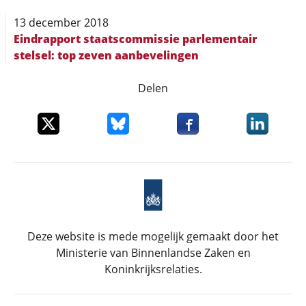
13 december 2018
Eindrapport staatscommissie parlementair
stelsel: top zeven aanbevelingen
Delen
Deel dit item op X
Deel dit item op Bluesky
Deel dit item op Faceboo
Deel dit it
Deze website is mede mogelijk gemaakt door het
Ministerie van Binnenlandse Zaken en
Koninkrijksrelaties.