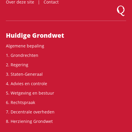
Over deze site
Contact
Logo Mon
Hoofdnavigatie
Huidige Grondwet
Algemene bepaling
1. Grondrechten
2. Regering
3. Staten-Generaal
4. Advies en controle
5. Wetgeving en bestuur
6. Rechtspraak
7. Decentrale overheden
8. Herziening Grondwet