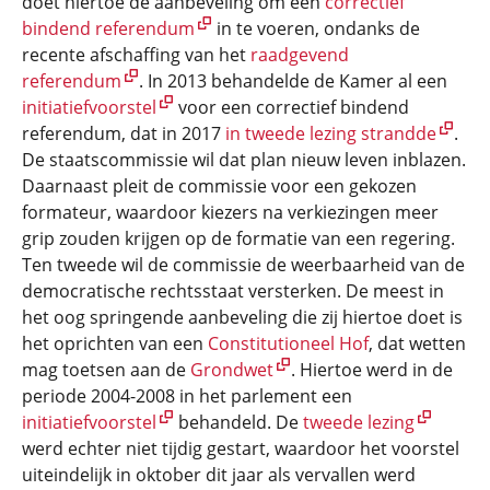
doet hiertoe de aanbeveling om een
correctief
bindend referendum
in te voeren, ondanks de
recente afschaffing van het
raadgevend
referendum
. In 2013 behandelde de Kamer al een
initiatiefvoorstel
voor een correctief bindend
referendum, dat in 2017
in tweede lezing strandde
.
De staatscommissie wil dat plan nieuw leven inblazen.
Daarnaast pleit de commissie voor een gekozen
formateur, waardoor kiezers na verkiezingen meer
grip zouden krijgen op de formatie van een regering.
Ten tweede wil de commissie de weerbaarheid van de
democratische rechtsstaat versterken. De meest in
het oog springende aanbeveling die zij hiertoe doet is
het oprichten van een
Constitutioneel Hof
, dat wetten
mag toetsen aan de
Grondwet
. Hiertoe werd in de
periode 2004-2008 in het parlement een
initiatiefvoorstel
behandeld. De
tweede lezing
werd echter niet tijdig gestart, waardoor het voorstel
uiteindelijk in oktober dit jaar als vervallen werd