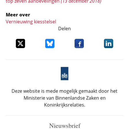
top zeven aanbevelingen
(13 december 2018)
Meer over
Vernieuwing kiesstelsel
Delen
Deel dit item op X
Deel dit item op Bluesky
Deel dit item op Faceboo
Deel dit it
Deze website is mede mogelijk gemaakt door het
Ministerie van Binnenlandse Zaken en
Koninkrijksrelaties.
Nieuwsbrief