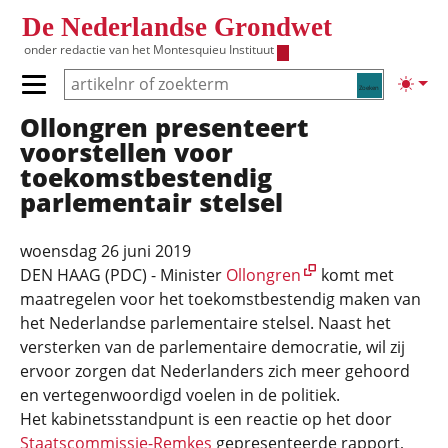
Overslaan en naar de inhoud gaan
De Nederlandse Grondwet
onder redactie van het
Montesquieu Instituut
Zoeken
Lichte
Primair menu tonen/verbergen
Ollongren presenteert
Hoofdnavigatie
voorstellen voor
toekomstbestendig
parlementair stelsel
woensdag 26 juni 2019
DEN HAAG (PDC) - Minister
Ollongren
komt met
maatregelen voor het toekomstbestendig maken van
het Nederlandse parlementaire stelsel. Naast het
versterken van de parlementaire democratie, wil zij
ervoor zorgen dat Nederlanders zich meer gehoord
en vertegenwoordigd voelen in de politiek.
Het kabinetsstandpunt is een reactie op het door
Staatscommissie-Remkes
gepresenteerde rapport,