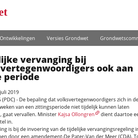
et
Ontwikke­lingen
Versies Grondwet
Grondwets­comm
lijke vervanging bij
svertegenwoordigers ook aan
e periode
juli 2019
(PDC) - De bepaling dat volksvertegenwoordigers zich in d
 weken van een zittingsperiode niet tijdelijk kunnen laten
 gaat vervallen. Minister
Kajsa Ollongren
dient daartoe e
el in.
ng is bij de invoering van de tijdelijke vervangingsregeling i
en door een amendement-De Pater-Van der Meer (CDA). T