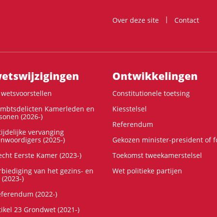
Over deze site
Contact
ts­wijzigingen
Ontwikke­lingen
wetsvoorstellen
Constitutionele toetsing
ambtsdelicten Kamerleden en
Kiesstelsel
onen (2026-)
Referendum
ijdelijke vervanging
enwoordigers (2025-)
Gekozen minister-president of 
cht Eerste Kamer (2023-)
Toekomst tweekamerstelsel
rbiediging van het gezins- en
Wet politieke partijen
 (2023-)
referendum (2022-)
tikel 23 Grondwet (2021-)