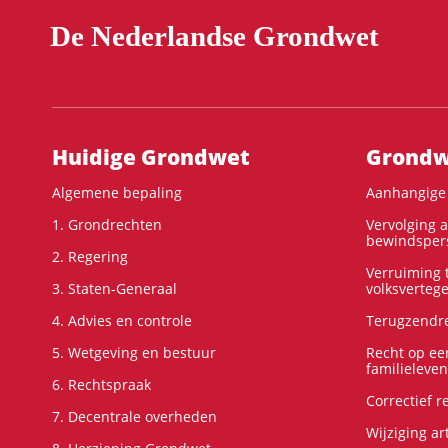
De Nederlandse Grondwet
Hoofdnavigatie
Huidige Grondwet
Grondwe
Algemene bepaling
Aanhangige 
1. Grondrechten
Vervolging 
bewindspers
2. Regering
Verruiming t
3. Staten-Generaal
volksverteg
4. Advies en controle
Terugzendre
5. Wetgeving en bestuur
Recht op ee
familieleven
6. Rechtspraak
Correctief 
7. Decentrale overheden
Wijziging ar