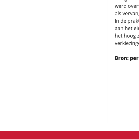
werd overw
als vervan
In de prakt
aan het ei
het hoog 
verkiezin
Bron: per