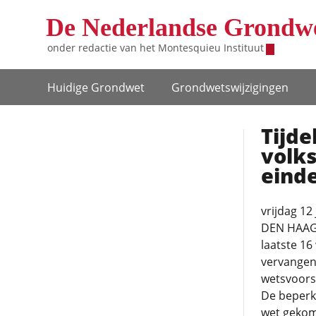
Overslaan en naar de inhoud gaan
De Nederlandse Grondw
onder redactie van het
Montesquieu Instituut
Hoofdnavigatie
Huidige Grondwet
Grondwets­wijzigingen
Tijde
volk
eind
vrijdag 12 
DEN HAAG 
laatste 16
vervangen,
wetsvoorst
De beperki
wet gekom