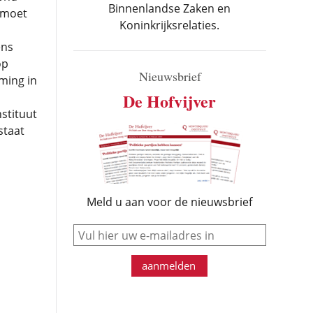
Binnenlandse Zaken en
 moet
Koninkrijksrelaties.
ens
op
Nieuwsbrief
ming in
De Hofvijver
stituut
staat
Meld u aan voor de nieuwsbrief
e-mail
aanmelden