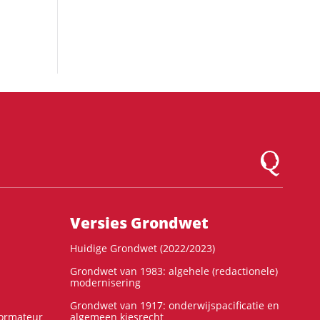
Logo Montesqu
Versies Grondwet
Huidige Grondwet (2022/2023)
Grondwet van 1983: algehele (redactionele)
modernisering
Grondwet van 1917: onderwijspacificatie en
formateur
algemeen kiesrecht