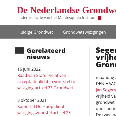
Overslaan en naar de inhoud gaan
De Nederlandse Grondw
onder redactie van het
Montesquieu Instituut
Hoofdnavigatie
Huidige Grondwet
Grondwets­wijzigingen
Seger
Gerela­teerd
vrijh
nieuws
Gron
16 juni 2022
Raad van State: zie af van
maandag 
acceptatieplicht in voorstel tot
DEN HAAG 
wijziging artikel 23 Grondwet
Jan Segers
vrijheid v
8 oktober 2021
grondwet 
Kamerlid De Hoop dient
door beric
wijzigingsvoorstel artikel 23
De twee pa