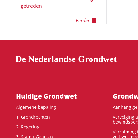
getreden
Eerder
De Nederlandse Grondwet
Hoofdnavigatie
Huidige Grondwet
Grondwe
Algemene bepaling
Aanhangige 
1. Grondrechten
Vervolging 
bewindspers
2. Regering
Verruiming t
3. Staten-Generaal
volksverteg