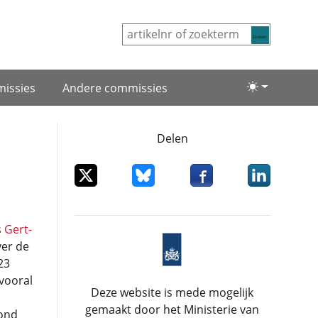
Zoeken
issies
Andere commissies
Lichte/donke
Delen
Deel dit item op X
Deel dit item op Bluesky
Deel dit item op Facebo
Deel dit item
s
Gert-
ver de
23
vooral
Deze website is mede mogelijk
gemaakt door het Ministerie van
rond