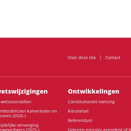
Over deze site
Contact
ts­wijzigingen
Ontwikke­lingen
wetsvoorstellen
Constitutionele toetsing
ambtsdelicten Kamerleden en
Kiesstelsel
onen (2026-)
Referendum
ijdelijke vervanging
enwoordigers (2025-)
Gekozen minister-president of 