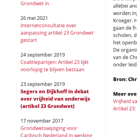
Grondwet in
allebei an
worden ing
26 mei 2021
Kroeger. H
Internetconsultatie over
gaan de fr
aanpassing artikel 23 Grondwet
scholen, d
gestart
het openb
De organis
24 september 2019
van de Ch
Coalitiepartijen: Artikel 23 lijkt
onder leid
voorlopig te blijven bestaan
Bron: Ch
23 september 2019
Segers en Dijkhoff in debat
Meer ove
over vrijheid van onderwijs
Vrijheid v
(artikel 23 Grondwet)
Artikel 23
17 november 2017
Grondwetswijziging voor
Caribisch Nederland in werking