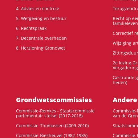
4. Advies en controle
Terugzendre
5. Wetgeving en bestuur
Recht op ee
familieleven
6. Rechtspraak
Correctief 
7. Decentrale overheden
Wijziging ar
8. Herziening Grondwet
Zittingsduu
2e lezing G
Vergadering
Gestrande g
heden)
Grondwets­commissies
Andere
Commissie-Remkes - Staatscommissie
Commissie-E
parlementair stelsel (2017-2018)
van de Gron
Commissie-Thomassen (2009-2010)
Staatscommi
Commissie-Biesheuvel (1982-1985)
Commissie-F