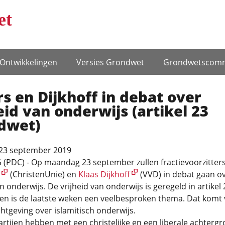
et
Ontwikke­lingen
Versies Grondwet
Grondwets­comm
s en Dijkhoff in debat over
eid van onderwijs (artikel 23
dwet)
23 september 2019
(PDC) - Op maandag 23 september zullen fractievoorzitter
(ChristenUnie) en
Klaas Dijkhoff
(VVD) in debat gaan o
an onderwijs. De vrijheid van onderwijs is geregeld in artikel 
en is de laatste weken een veelbesproken thema. Dat komt 
htgeving over islamitisch onderwijs.
rtijen hebben met een christelijke en een liberale achterg